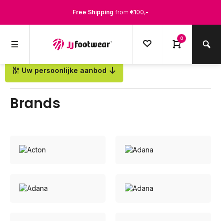
Free Shipping
from €100,-
1500+ models in stock
0
Ordered on weekdays before 12:00 PM,
shipped the same day
Uw persoonlijke aanbod
Back
Brands