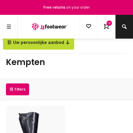
Free returns
on your order
Free Shipping
from €100,-
0
1500+ models in stock
Uw persoonlijke aanbod
Back
Ordered on weekdays before 12:00 PM,
shipped the same day
Kempten
Filters