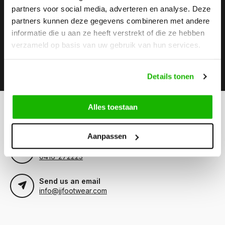
partners voor social media, adverteren en analyse. Deze
Stay up to date
partners kunnen deze gegevens combineren met andere
Subscribe to our newsletter to stay updated.
informatie die u aan ze heeft verstrekt of die ze hebben
verzameld op basis van uw gebruik van hun services.
Subscribe
Details tonen
Alles toestaan
Can we help?
Customer service:
visiting hours
Aanpassen
Call us
0416-272223
Send us an email
info@jjfootwear.com