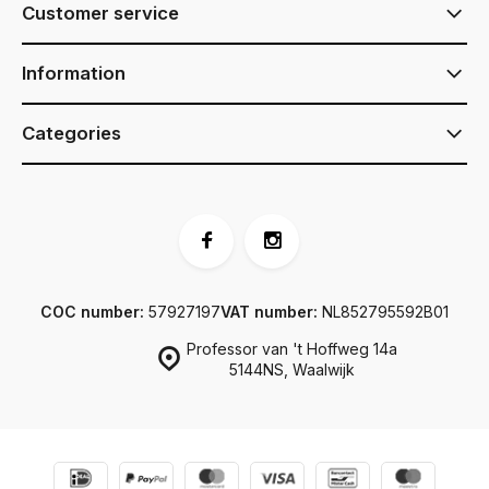
Customer service
Information
Categories
COC number:
57927197
VAT number:
NL852795592B01
Professor van 't Hoffweg 14a
5144NS, Waalwijk