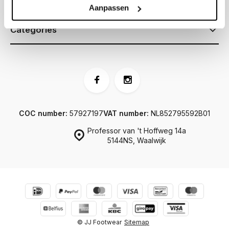
Information
Aanpassen
Categories
COC number:
57927197
VAT number:
NL852795592B01
Professor van 't Hoffweg 14a
5144NS, Waalwijk
© JJ Footwear
Sitemap