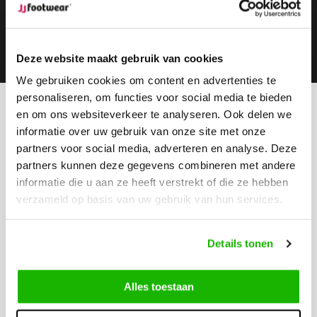
Subscribe
Deze website maakt gebruik van cookies
We gebruiken cookies om content en advertenties te
personaliseren, om functies voor social media te bieden
en om ons websiteverkeer te analyseren. Ook delen we
Can we help?
informatie over uw gebruik van onze site met onze
Customer service:
visiting hours
partners voor social media, adverteren en analyse. Deze
Call us
partners kunnen deze gegevens combineren met andere
0416-272223
informatie die u aan ze heeft verstrekt of die ze hebben
verzameld op basis van uw gebruik van hun services.
Send us an email
info@jjfootwear.com
Details tonen
Customer service
Alles toestaan