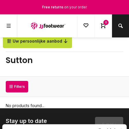
Free returns
on your order
Free Shipping
from €100,-
0
1500+ models in stock
Uw persoonlijke aanbod
Back
Ordered on weekdays before 12:00 PM,
shipped the same day
Sutton
Filters
No products found...
Stay up to date
Subscribe to our newsletter to stay updated.