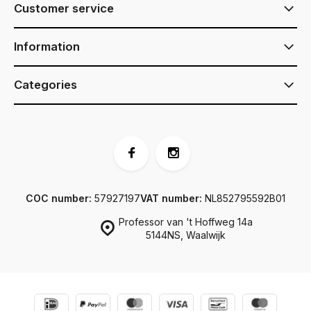
Customer service
Information
Categories
COC number:
57927197
VAT number:
NL852795592B01
Professor van 't Hoffweg 14a
5144NS, Waalwijk