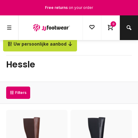
Free returns
on your order
Free Shipping
from €100,-
0
1500+ models in stock
Uw persoonlijke aanbod
Back
Ordered on weekdays before 12:00 PM,
shipped the same day
Hessle
Filters