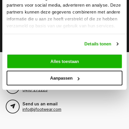
partners voor social media, adverteren en analyse. Deze
Stay up to date
partners kunnen deze gegevens combineren met andere
Subscribe to our newsletter to stay updated.
informatie die u aan ze heeft verstrekt of die ze hebben
verzameld op basis van uw gebruik van hun services.
Subscribe
Details tonen
Alles toestaan
Can we help?
Customer service:
Aanpassen
Call us
0416-272223
Send us an email
info@jjfootwear.com