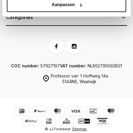
Information
Aanpassen
Categories
COC number:
57927197
VAT number:
NL852795592B01
Professor van 't Hoffweg 14a
5144NS, Waalwijk
© JJ Footwear
Sitemap