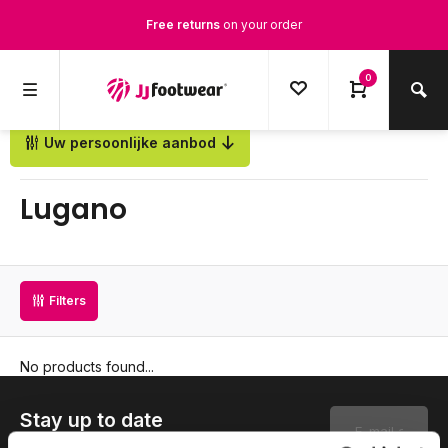
Free returns
on your order
Free Shipping
from €100,-
0
1500+ models in stock
Uw persoonlijke aanbod
Back
Ordered on weekdays before 12:00 PM,
shipped the same day
Lugano
Filters
No products found...
Stay up to date
Subscribe to our newsletter to stay updated.