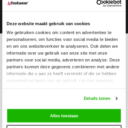
Subscribe
Deze website maakt gebruik van cookies
We gebruiken cookies om content en advertenties te
personaliseren, om functies voor social media te bieden
en om ons websiteverkeer te analyseren. Ook delen we
Can we help?
informatie over uw gebruik van onze site met onze
Customer service:
partners voor social media, adverteren en analyse. Deze
Call us
partners kunnen deze gegevens combineren met andere
0416-272223
informatie die u aan ze heeft verstrekt of die ze hebben
verzameld op basis van uw gebruik van hun services.
Send us an email
info@jjfootwear.com
Details tonen
Customer service
Alles toestaan