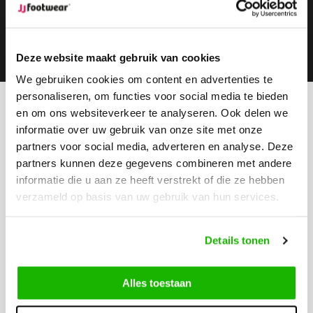
Subscribe
Deze website maakt gebruik van cookies
We gebruiken cookies om content en advertenties te
personaliseren, om functies voor social media te bieden
en om ons websiteverkeer te analyseren. Ook delen we
Can we help?
informatie over uw gebruik van onze site met onze
Customer service:
visiting hours
partners voor social media, adverteren en analyse. Deze
Call us
partners kunnen deze gegevens combineren met andere
0416-272223
informatie die u aan ze heeft verstrekt of die ze hebben
verzameld op basis van uw gebruik van hun services.
Send us an email
info@jjfootwear.com
Details tonen
Customer service
Alles toestaan