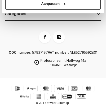
Information
Aanpassen
Categories
COC number:
57927197
VAT number:
NL852795592B01
Professor van 't Hoffweg 14a
5144NS, Waalwijk
© JJ Footwear
Sitemap