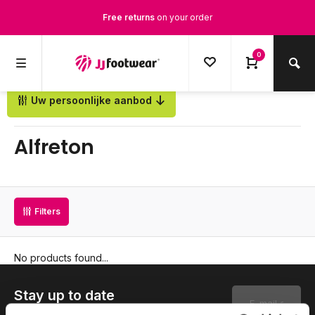
Free returns
on your order
Free Shipping
from €100,-
0
1500+ models in stock
Uw persoonlijke aanbod
Back
Ordered on weekdays before 12:00 PM,
shipped the same day
Alfreton
Filters
No products found...
Stay up to date
Subscribe to our newsletter to stay updated.