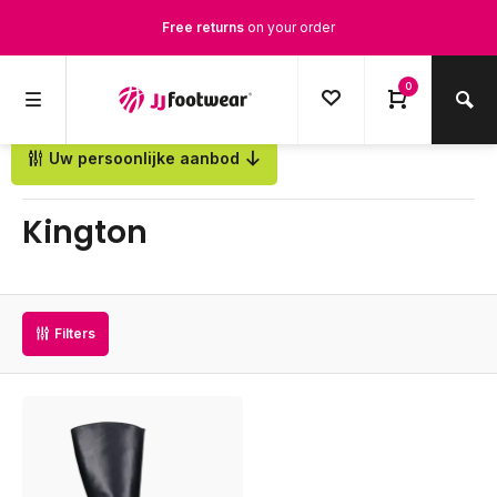
Free returns
on your order
Free Shipping
from €100,-
0
1500+ models in stock
Uw persoonlijke aanbod
Back
Ordered on weekdays before 12:00 PM,
shipped the same day
Kington
Filters