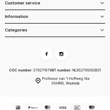
Customer service
Information
Categories
COC number:
57927197
VAT number:
NL852795592B01
Professor van 't Hoffweg 14a
5144NS, Waalwijk