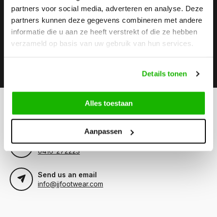
partners voor social media, adverteren en analyse. Deze
Stay up to date
partners kunnen deze gegevens combineren met andere
Subscribe to our newsletter to stay updated.
informatie die u aan ze heeft verstrekt of die ze hebben
verzameld op basis van uw gebruik van hun services.
Subscribe
Details tonen
Alles toestaan
Can we help?
Customer service:
Aanpassen
Call us
0416-272223
Send us an email
info@jjfootwear.com