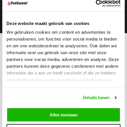
Subscribe
Deze website maakt gebruik van cookies
We gebruiken cookies om content en advertenties te
personaliseren, om functies voor social media te bieden
en om ons websiteverkeer te analyseren. Ook delen we
Can we help?
informatie over uw gebruik van onze site met onze
Customer service:
visiting hours
partners voor social media, adverteren en analyse. Deze
Call us
partners kunnen deze gegevens combineren met andere
0416-272223
informatie die u aan ze heeft verstrekt of die ze hebben
verzameld op basis van uw gebruik van hun services.
Send us an email
info@jjfootwear.com
Details tonen
Customer service
Alles toestaan