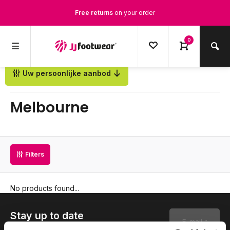
Free returns
on your order
Free Shipping
from €100,-
0
1500+ models in stock
Uw persoonlijke aanbod
Back
Ordered on weekdays before 12:00 PM,
shipped the same day
Melbourne
Filters
No products found...
Stay up to date
Subscribe to our newsletter to stay updated.