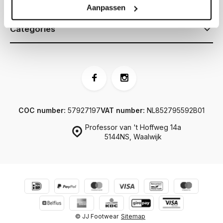
Information
Aanpassen
Categories
COC number:
57927197
VAT number:
NL852795592B01
Professor van 't Hoffweg 14a
5144NS, Waalwijk
© JJ Footwear
Sitemap