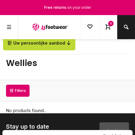
Free returns
on your order
Free Shipping
from €100,-
0
1500+ models in stock
Uw persoonlijke aanbod
Back
Ordered on weekdays before 12:00 PM,
shipped the same day
Wellies
Filters
No products found...
Stay up to date
Subscribe to our newsletter to stay updated.