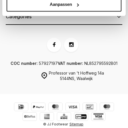
Information
Aanpassen
Categories
COC number:
57927197
VAT number:
NL852795592B01
Professor van 't Hoffweg 14a
5144NS, Waalwijk
© JJ Footwear
Sitemap