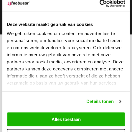
Subscribe
Deze website maakt gebruik van cookies
We gebruiken cookies om content en advertenties te
personaliseren, om functies voor social media te bieden
en om ons websiteverkeer te analyseren. Ook delen we
Can we help?
informatie over uw gebruik van onze site met onze
Customer service:
partners voor social media, adverteren en analyse. Deze
Call us
partners kunnen deze gegevens combineren met andere
0416-272223
informatie die u aan ze heeft verstrekt of die ze hebben
verzameld op basis van uw gebruik van hun services.
Send us an email
info@jjfootwear.com
Details tonen
Customer service
Alles toestaan