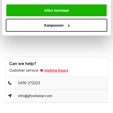
Alles toestaan
An essential part of your wardrobe, wellies are now more
popular than ever. Our black and white polka dot wellies are
not only fun, they, fit a large calf. Our wide-calf rain boots are
Aanpassen
available in XL and XXL, in sizes 5- 13.
Can we help?
Customer service:
visiting hours
0416-272223
info@jjfootwear.com