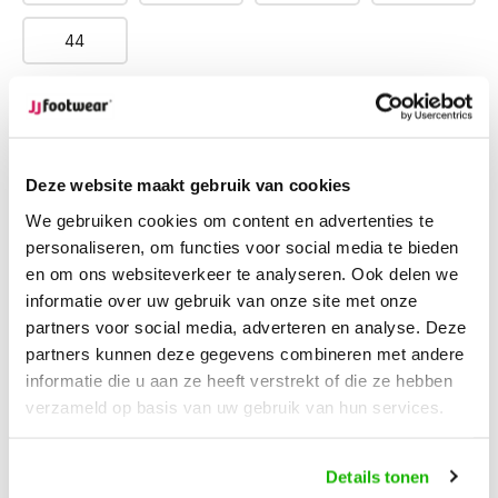
44
Shaft width
L
XL
XXL
Mail mij
Deze website maakt gebruik van cookies
Op voorraad
We gebruiken cookies om content en advertenties te
Ordered on workdays, shipped within 24 hours
personaliseren, om functies voor social media te bieden
en om ons websiteverkeer te analyseren. Ook delen we
Ordered on weekdays before 12:00 PM,
shipped the
same day
informatie over uw gebruik van onze site met onze
Free returns
on your order
partners voor social media, adverteren en analyse. Deze
Free Shipping
from €100,-
partners kunnen deze gegevens combineren met andere
1500+ models in stock
informatie die u aan ze heeft verstrekt of die ze hebben
verzameld op basis van uw gebruik van hun services.
Description
Details tonen
Wellies - Black/Wit polka dots