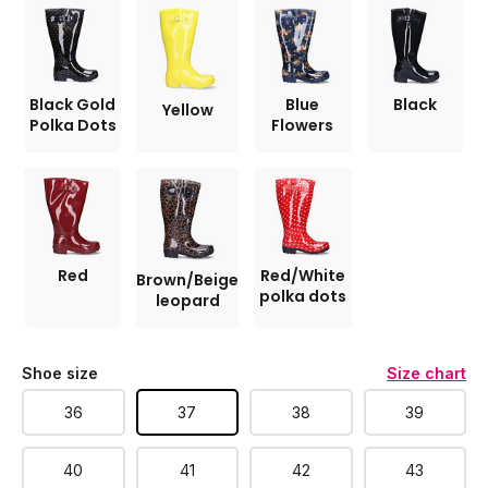
Black Gold
Blue
Black
Yellow
Polka Dots
Flowers
Red
Red/White
Brown/Beige
polka dots
leopard
Shoe size
Size chart
36
37
38
39
40
41
42
43