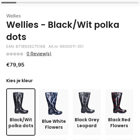
Wellies
Wellies - Black/Wit polka
dots
EAN: 8718926275168
Art.nr: 9900011-351
0 Review(s)
€79,95
Kies je kleur
Black/Wit
Black Grey
Black Red
Blue White
polka dots
Leopard
Flowers
Flowers