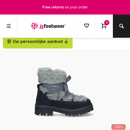
Free Shipping
from €100,-
0
1500+ models in stock
Ordered on weekdays before 12:00 PM,
shipped the same day
Uw persoonlijke aanbod
Back
-30%