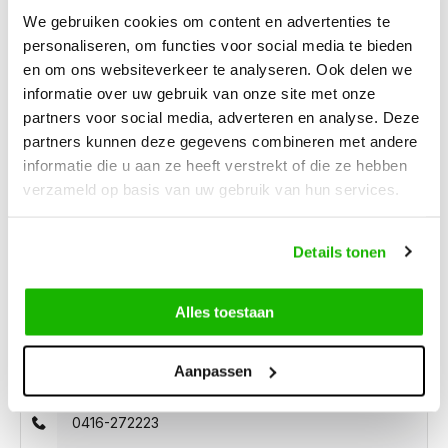
We gebruiken cookies om content en advertenties te
personaliseren, om functies voor social media te bieden
Description
en om ons websiteverkeer te analyseren. Ook delen we
Sutton - Black
informatie over uw gebruik van onze site met onze
partners voor social media, adverteren en analyse. Deze
partners kunnen deze gegevens combineren met andere
The black version of Sutton is a soft and warm wide fit
informatie die u aan ze heeft verstrekt of die ze hebben
leather ankle boot made of fur, a faux-fur lining. It's equipped
verzameld op basis van uw gebruik van hun services.
with a thick rubber lug sole for good grip, front laces, and a
side zipper. This model is suitable for wearing with insoles.
Details tonen
Alles toestaan
Can we help?
Aanpassen
Customer service:
0416-272223