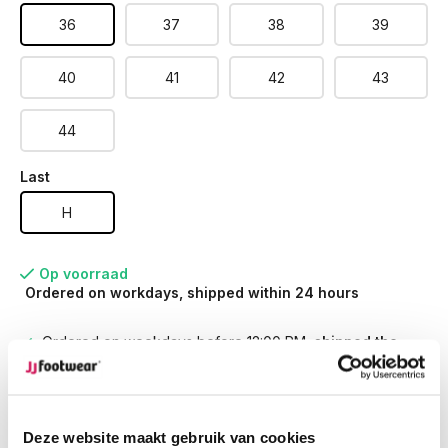
36
37
38
39
40
41
42
43
44
Last
H
Op voorraad
Ordered on workdays, shipped within 24 hours
Ordered on weekdays before 12:00 PM,
shipped the
same day
Free returns
on your order
Free Shipping
from €100,-
1500+ models in stock
Deze website maakt gebruik van cookies