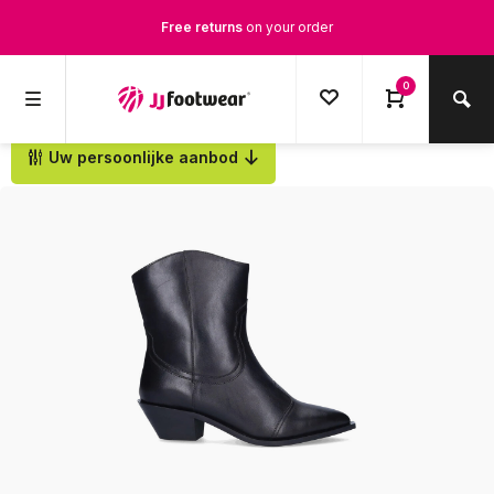
Free returns
on your order
Free Shipping
from €100,-
0
1500+ models in stock
Uw persoonlijke aanbod
Back
Ordered on weekdays before 12:00 PM,
shipped the same day