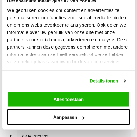
Deze website maakt gebruik van cookies
We gebruiken cookies om content en advertenties te
personaliseren, om functies voor social media te bieden
Description
Ripley - Black
en om ons websiteverkeer te analyseren. Ook delen we
informatie over uw gebruik van onze site met onze
partners voor social media, adverteren en analyse. Deze
Opt for a classic look with the black version of the Ripley.
partners kunnen deze gegevens combineren met andere
This wide fit ankle boot has a cool western style. This ankle
informatie die u aan ze heeft verstrekt of die ze hebben
boot features a distinctive Cuban heel and a pointed toe. It's
verzameld op basis van uw gebruik van hun services.
equipped with a zipper to make it easy to put on and take off.
This model is also suitable for wearing with insoles.
Details tonen
Alles toestaan
Can we help?
Aanpassen
Customer service:
0416-272223