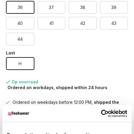
36
37
38
39
40
41
42
43
44
Last
H
Op voorraad
Ordered on workdays, shipped within 24 hours
Ordered on weekdays before 12:00 PM,
shipped the
same day
Free returns
on your order
Free Shipping
from €100,-
1500+ models in stock