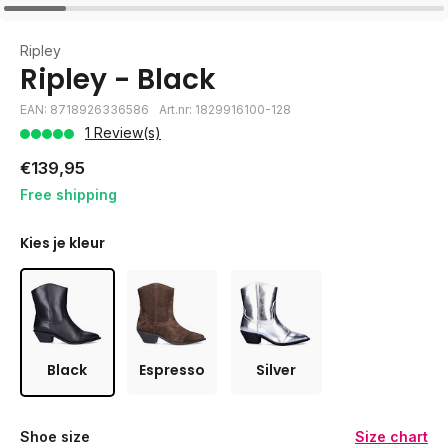
Ripley
Ripley - Black
EAN: 8718926336586
Art.nr: 1829916100-128
1 Review(s)
€139,95
Free shipping
Kies je kleur
Black
Espresso
Silver
Shoe size
Size chart