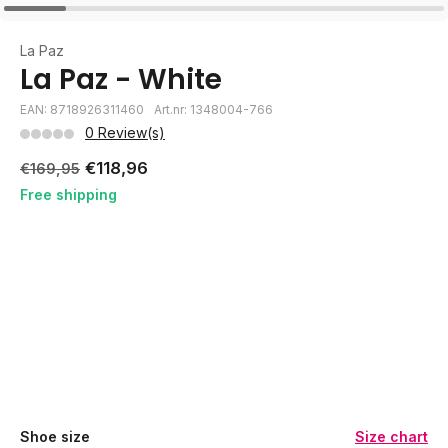
La Paz
La Paz - White
EAN: 8718926311460
Art.nr: 1348004-766
0 Review(s)
€118,96
€169,95
Free shipping
Shoe size
Size chart