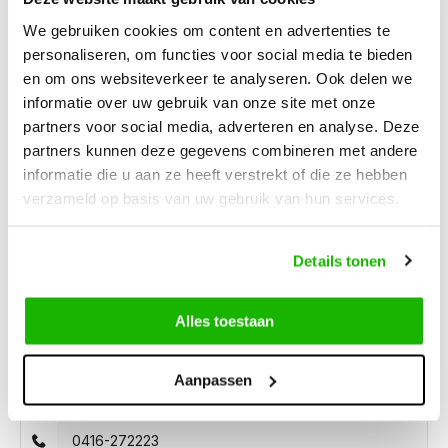
Free Shipping
from €100,-
1500+ models in stock
We gebruiken cookies om content en advertenties te
personaliseren, om functies voor social media te bieden
en om ons websiteverkeer te analyseren. Ook delen we
Description
informatie over uw gebruik van onze site met onze
La Paz - White
partners voor social media, adverteren en analyse. Deze
partners kunnen deze gegevens combineren met andere
informatie die u aan ze heeft verstrekt of die ze hebben
La Paz is a white, leather narrow fit trainer for women. It
verzameld op basis van uw gebruik van hun services.
features a high instep, side zipper, and lace closure. This
model is suitable for orthotic insoles.
Details tonen
Alles toestaan
Can we help?
Aanpassen
Customer service:
open
0416-272223