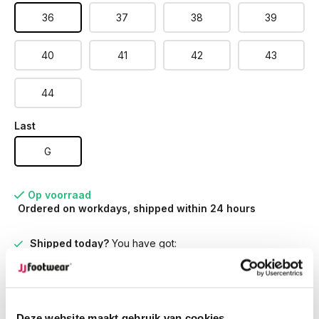
36
37
38
39
40
41
42
43
44
Last
G
Op voorraad
Ordered on workdays, shipped within 24 hours
Shipped today?
You have got:
01
:
50
:
51
Ordered on weekdays before 12:00 PM,
shipped the
same day
Free returns
on your order
Deze website maakt gebruik van cookies