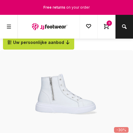
Free returns
on your order
Free Shipping
from €100,-
0
1500+ models in stock
Uw persoonlijke aanbod
Back
Ordered on weekdays before 12:00 PM,
shipped the same day
-30%