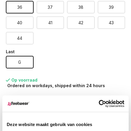
36
37
38
39
40
41
42
43
44
Last
G
Op voorraad
Ordered on workdays, shipped within 24 hours
Ordered on weekdays before 12:00 PM,
shipped the
same day
Free returns
on your order
Free Shipping
from €100,-
Deze website maakt gebruik van cookies
1500+ models in stock