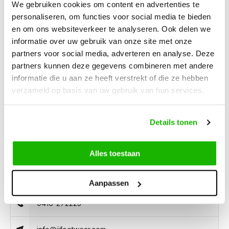
We gebruiken cookies om content en advertenties te
personaliseren, om functies voor social media te bieden
en om ons websiteverkeer te analyseren. Ook delen we
Description
La Paz - Gray
informatie over uw gebruik van onze site met onze
partners voor social media, adverteren en analyse. Deze
partners kunnen deze gegevens combineren met andere
La Paz in gray is a soft suede narrow fit trainer with a high
informatie die u aan ze heeft verstrekt of die ze hebben
instep, crafted for women with narrow feet. It features a side
verzameld op basis van uw gebruik van hun services.
zipper and lace closure, and accommodates orthotic insoles.
Details tonen
Alles toestaan
Can we help?
Customer service:
Aanpassen
0416-272223