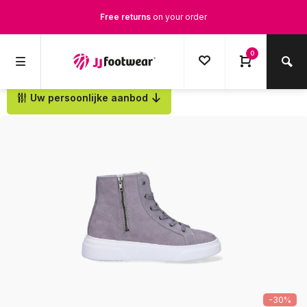
Free returns
on your order
Free Shipping
from €100,-
0
1500+ models in stock
Uw persoonlijke aanbod
Back
Ordered on weekdays before 12:00 PM,
shipped the same day
-30%