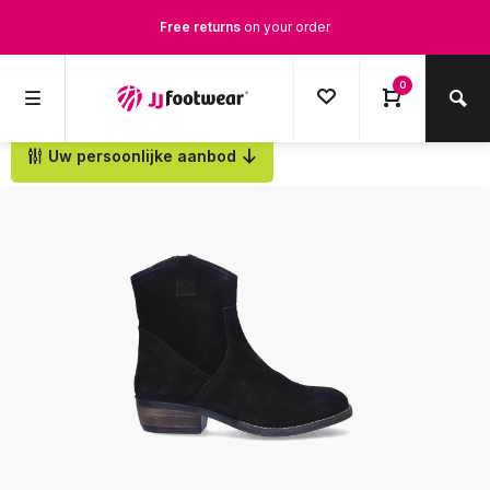
Free returns
on your order
Free Shipping
from €100,-
0
1500+ models in stock
Uw persoonlijke aanbod
Back
Ordered on weekdays before 12:00 PM,
shipped the same day