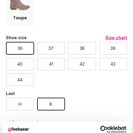
Taupe
Shoe size
Size chart
36
37
38
39
40
41
42
43
44
Last
H
K
Op voorraad
Ordered on workdays, shipped within 24 hours