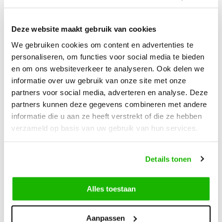
Ordered on weekdays before 12:00 PM,
shipped the
same day
Deze website maakt gebruik van cookies
Free returns
on your order
We gebruiken cookies om content en advertenties te
Free Shipping
from €100,-
personaliseren, om functies voor social media te bieden
1500+ models in stock
en om ons websiteverkeer te analyseren. Ook delen we
informatie over uw gebruik van onze site met onze
partners voor social media, adverteren en analyse. Deze
Description
partners kunnen deze gegevens combineren met andere
Keston - Black
informatie die u aan ze heeft verstrekt of die ze hebben
verzameld op basis van uw gebruik van hun services.
Keston is a classic black wide fit ankle boot, made from high-
quality soft suede. The block heel combines elegance with
Details tonen
comfort, while the side zip makes it easy to put on and take
off. This model is also suitable for insoles.
Alles toestaan
Aanpassen