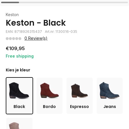
Keston
Keston - Black
EAN: 8718926315437
Art.nr: 1130016-035
0 Review(s)
€109,95
Free shipping
Kies je kleur
Black
Bordo
Espresso
Jeans