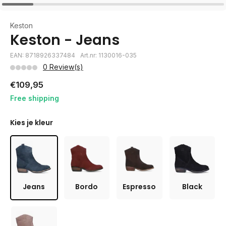
Keston
Keston - Jeans
EAN: 8718926337484
Art.nr: 1130016-035
0 Review(s)
€109,95
Free shipping
Kies je kleur
Jeans
Bordo
Espresso
Black