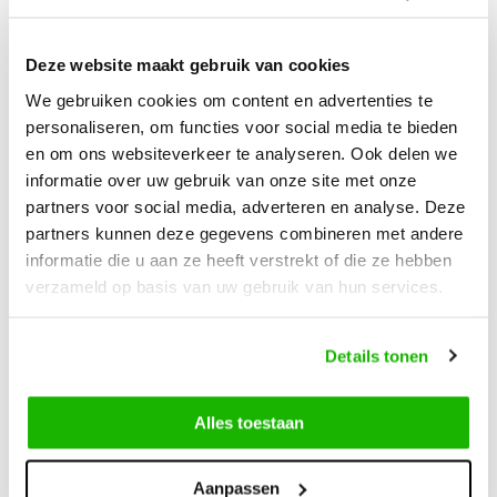
Ordered on weekdays before 12:00 PM,
shipped the
same day
Deze website maakt gebruik van cookies
Free returns
on your order
We gebruiken cookies om content en advertenties te
Free Shipping
from €100,-
personaliseren, om functies voor social media te bieden
1500+ models in stock
en om ons websiteverkeer te analyseren. Ook delen we
informatie over uw gebruik van onze site met onze
partners voor social media, adverteren en analyse. Deze
Description
partners kunnen deze gegevens combineren met andere
Keston - Jeans
informatie die u aan ze heeft verstrekt of die ze hebben
verzameld op basis van uw gebruik van hun services.
The Jeans variant of Keston is a rugged wide fit ankle boot
for women. This model is crafted from high-quality suede,
Details tonen
features a sturdy Cuban heel, a pointed toe, and a side
zipper. It has a removable footbed.
Alles toestaan
Aanpassen