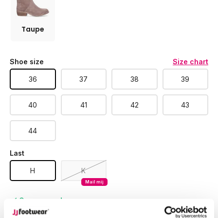
Taupe
Shoe size
Size chart
36
37
38
39
40
41
42
43
44
Last
H
K
Mail mij
Op voorraad
Ordered on workdays, shipped within 24 hours