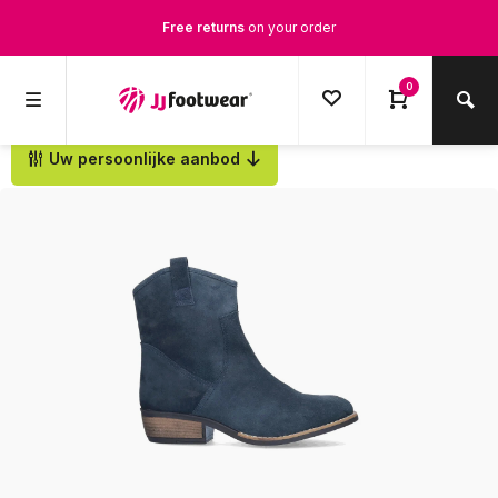
Free returns
on your order
Free Shipping
from €100,-
0
1500+ models in stock
Uw persoonlijke aanbod
Back
Ordered on weekdays before 12:00 PM,
shipped the same day