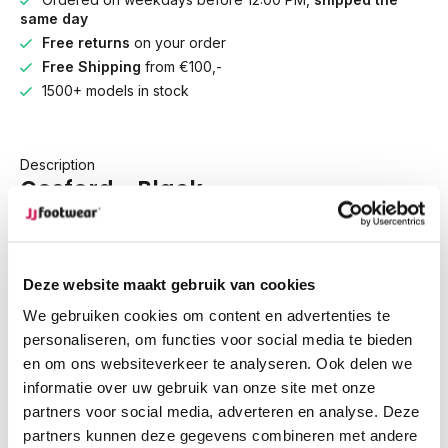
same day
Free returns
on your order
Free Shipping
from €100,-
1500+ models in stock
Description
Gosford - Black
Gosford is an elegant knee-high extra wide calf boot in black
leather with a high heel. It features characteristic buckle
Deze website maakt gebruik van cookies
closures around the ankle and at the top of the shaft. The
We gebruiken cookies om content en advertenties te
boot has a full-length zipper, making it easy to put on and
personaliseren, om functies voor social media te bieden
take off. Additionally, this style has removable footbeds,
en om ons websiteverkeer te analyseren. Ook delen we
allowing for the use of custom insoles. Available in various
informatie over uw gebruik van onze site met onze
colors.
partners voor social media, adverteren en analyse. Deze
partners kunnen deze gegevens combineren met andere