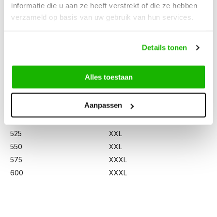
Circumference
Calf width (EU-size)
informatie die u aan ze heeft verstrekt of die ze hebben
300
XS/S
verzameld op basis van uw gebruik van hun services.
325
XS/S
350
XS/S
Details tonen
375
M/L
400
M/L
Alles toestaan
425
XL
450
XL
Aanpassen
475
XL
500
XXL
525
XXL
550
XXL
575
XXXL
600
XXXL