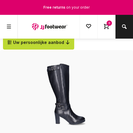
Free returns
on your order
Free Shipping
from €100,-
0
1500+ models in stock
Uw persoonlijke aanbod
Back
Ordered on weekdays before 12:00 PM,
shipped the same day