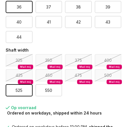
36
37
38
39
40
41
42
43
44
Shaft width
325
350
375
400
Mail mij
Mail mij
Mail mij
Mail mij
425
450
475
500
Mail mij
Mail mij
Mail mij
Mail mij
525
550
Op voorraad
Ordered on workdays, shipped within 24 hours
Ordered on weekdays before 12:00 PM,
shipped the