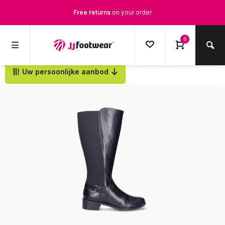
Free returns
on your order
Free Shipping
from €100,-
0
1500+ models in stock
Uw persoonlijke aanbod
Back
Ordered on weekdays before 12:00 PM,
shipped the same day