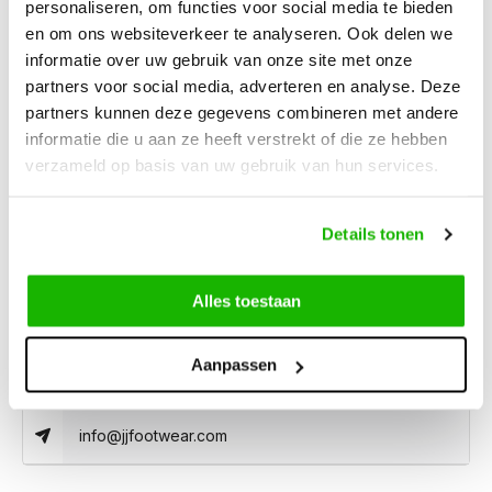
personaliseren, om functies voor social media te bieden
Free Shipping
from €100,-
en om ons websiteverkeer te analyseren. Ook delen we
1500+ models in stock
informatie over uw gebruik van onze site met onze
partners voor social media, adverteren en analyse. Deze
partners kunnen deze gegevens combineren met andere
Description
informatie die u aan ze heeft verstrekt of die ze hebben
Erfurt - Black
verzameld op basis van uw gebruik van hun services.
Details tonen
Can we help?
Alles toestaan
Customer service:
Aanpassen
0416-272223
info@jjfootwear.com