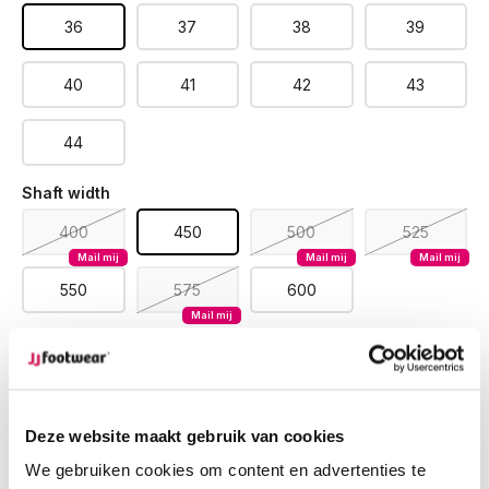
36
37
38
39
40
41
42
43
44
Shaft width
400
450
500
525
Mail mij
Mail mij
Mail mij
550
575
600
Mail mij
Op voorraad
Ordered on workdays, shipped within 24 hours
Ordered on weekdays before 12:00 PM,
shipped the
Deze website maakt gebruik van cookies
same day
We gebruiken cookies om content en advertenties te
Free returns
on your order