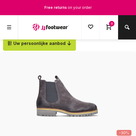
Free returns
on your order
Free Shipping
from €100,-
0
1500+ models in stock
Uw persoonlijke aanbod
Back
Ordered on weekdays before 12:00 PM,
shipped the same day
-30%