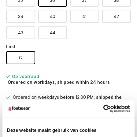
35
36
37
38
39
40
41
42
43
44
Last
G
Op voorraad
Ordered on workdays, shipped within 24 hours
Ordered on weekdays before 12:00 PM,
shipped the
same day
Free returns
on your order
Free Shipping
from €100,-
1500+ models in stock
Deze website maakt gebruik van cookies