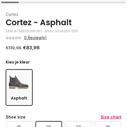
Cortez
Cortez - Asphalt
EAN: 8718926366361
Art.nr: 3314000-050
0 Review(s)
€83,96
€119,95
Kies je kleur
Asphalt
Shoe size
Size chart