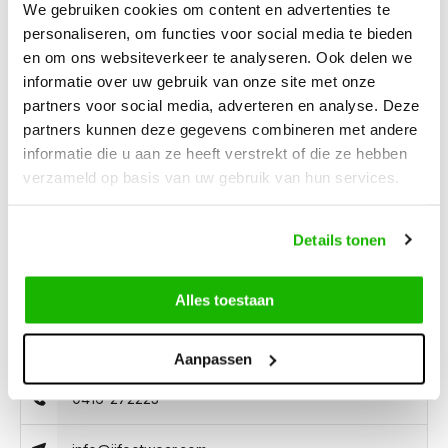
We gebruiken cookies om content en advertenties te
personaliseren, om functies voor social media te bieden
Description
Cortez - Asphalt
en om ons websiteverkeer te analyseren. Ook delen we
informatie over uw gebruik van onze site met onze
partners voor social media, adverteren en analyse. Deze
The Cortez ankle boot for narrow feet is also available in an
partners kunnen deze gegevens combineren met andere
asphalt-colored variant, featuring double elastic and crafted
informatie die u aan ze heeft verstrekt of die ze hebben
from soft nubuck leather. It has a lightweight EVA sole and a
verzameld op basis van uw gebruik van hun services.
removable footbed, making it suitable for custom orthotics.
Details tonen
Alles toestaan
Can we help?
Customer service:
Aanpassen
0416-272223