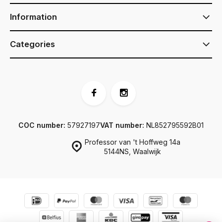
Information
Categories
COC number:
57927197
VAT number:
NL852795592B01
Professor van 't Hoffweg 14a
5144NS, Waalwijk