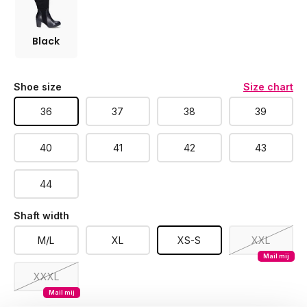
Black
Shoe size
Size chart
36
37
38
39
40
41
42
43
44
Shaft width
M/L
XL
XS-S
XXL
Mail mij
XXXL
Mail mij