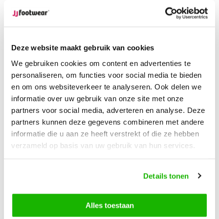
Op voorraad
Ordered on workdays, shipped within 24 hours
Ordered on weekdays before 12:00 PM,
shipped the
Deze website maakt gebruik van cookies
same day
Free returns
on your order
We gebruiken cookies om content en advertenties te
Free Shipping
from €100,-
personaliseren, om functies voor social media te bieden
1500+ models in stock
en om ons websiteverkeer te analyseren. Ook delen we
informatie over uw gebruik van onze site met onze
partners voor social media, adverteren en analyse. Deze
partners kunnen deze gegevens combineren met andere
Description
Brora - Black
informatie die u aan ze heeft verstrekt of die ze hebben
verzameld op basis van uw gebruik van hun services.
Brora is a black leather women's wide calf boot, with a
chunky full track sole. Battle is cut from full grain battle
Details tonen
leather, with discreet elastic inserts, side zip fastening and
removable insoles. Battle can be worn with orthotics and is
Alles toestaan
available in M/L-XXL and sizes 36-44.