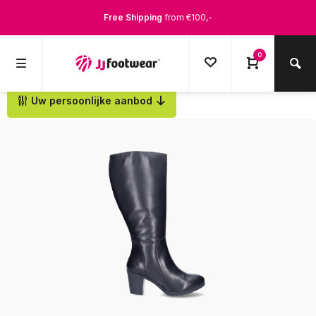
Free Shipping
from €100,-
1500+ models in stock
0
Ordered on weekdays before 12:00 PM,
shipped the same day
Uw persoonlijke aanbod
Back