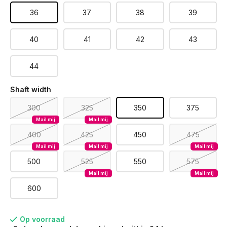
36
37
38
39
40
41
42
43
44
Shaft width
300
325
350
375
Mail mij
Mail mij
400
425
450
475
Mail mij
Mail mij
Mail mij
500
525
550
575
Mail mij
Mail mij
600
Op voorraad