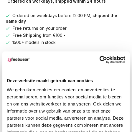
Ordered on workdays, shipped within 24 hours
Ordered on weekdays before 12:00 PM,
shipped the
same day
Free returns
on your order
Free Shipping
from €100,-
1500+ models in stock
Description
Botta - Black
Deze website maakt gebruik van cookies
A classic smooth black leather women's extra wide calf boot
We gebruiken cookies om content en advertenties te
with a low heel, Botta is cut in narrow and wide shaft options.
personaliseren, om functies voor social media te bieden
Made of butttery soft leather,, Botta has elastic inserts and an
en om ons websiteverkeer te analyseren. Ook delen we
almond shaped toe. Botta is also available in warm cognac.
informatie over uw gebruik van onze site met onze
partners voor social media, adverteren en analyse. Deze
partners kunnen deze gegevens combineren met andere
Circumference
Calf width (EU-size)