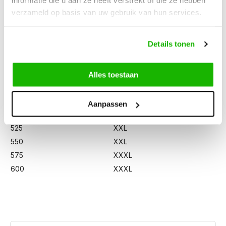
informatie die u aan ze heeft verstrekt of die ze hebben
300
XS/S
verzameld op basis van uw gebruik van hun services.
325
XS/S
350
XS/S
Details tonen
375
M/L
400
M/L
425
XL
Alles toestaan
450
XL
475
XL
Aanpassen
500
XXL
525
XXL
550
XXL
575
XXXL
600
XXXL