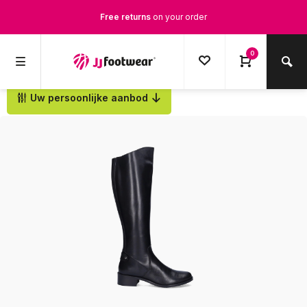
Free returns
on your order
Free Shipping
from €100,-
0
1500+ models in stock
Uw persoonlijke aanbod
Back
Ordered on weekdays before 12:00 PM,
shipped the same day