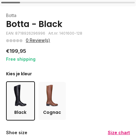
Botta
Botta - Black
EAN: 8718926296996
Art.nr: 1401600-128
0 Review(s)
€199,95
Free shipping
Kies je kleur
Black
Cognac
Shoe size
Size chart