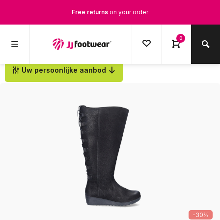
Free returns
on your order
Free Shipping
from €100,-
0
1500+ models in stock
Uw persoonlijke aanbod
Back
Ordered on weekdays before 12:00 PM,
shipped the same day
-30%