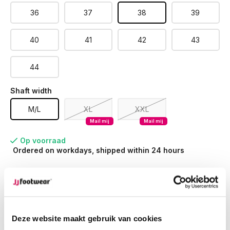
36
37
38
39
40
41
42
43
44
Shaft width
M/L
XL
XXL
Mail mij
Mail mij
Op voorraad
Ordered on workdays, shipped within 24 hours
Ordered on weekdays before 12:00 PM,
shipped the
same day
Free returns
on your order
Free Shipping
from €100,-
Deze website maakt gebruik van cookies
1500+ models in stock