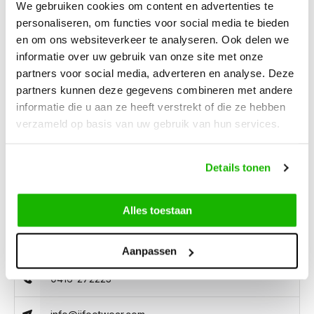
We gebruiken cookies om content en advertenties te
personaliseren, om functies voor social media te bieden
en om ons websiteverkeer te analyseren. Ook delen we
Description
Akins - Black
informatie over uw gebruik van onze site met onze
partners voor social media, adverteren en analyse. Deze
partners kunnen deze gegevens combineren met andere
Akins is a black, wide-calf leather boot featuring a rubber
informatie die u aan ze heeft verstrekt of die ze hebben
sole, a zipper, and elastic braided laces at the back. It's
verzameld op basis van uw gebruik van hun services.
suitable for orthotics and is currently on sale.
Details tonen
Alles toestaan
Can we help?
Customer service:
Aanpassen
0416-272223