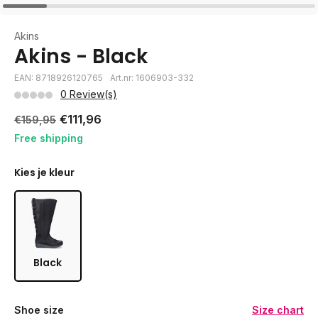
Akins
Akins - Black
EAN: 8718926120765
Art.nr: 1606903-332
0 Review(s)
€111,96
€159,95
Free shipping
Kies je kleur
Black
Shoe size
Size chart