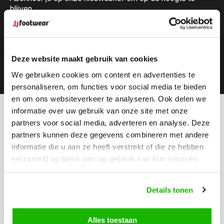
blijven.
Deze website maakt gebruik van cookies
Abonneer
We gebruiken cookies om content en advertenties te
personaliseren, om functies voor social media te bieden
en om ons websiteverkeer te analyseren. Ook delen we
informatie over uw gebruik van onze site met onze
Kunnen we helpen?
partners voor social media, adverteren en analyse. Deze
Klantenservice:
geopend
partners kunnen deze gegevens combineren met andere
informatie die u aan ze heeft verstrekt of die ze hebben
Bel ons
verzameld op basis van uw gebruik van hun services.
0416-272223
Stuur ons een email
Details tonen
info@jjfootwear.com
Alles toestaan