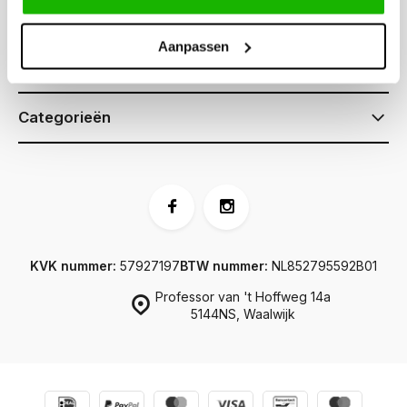
Klantenservice
Aanpassen
Informatie
Categorieën
KVK nummer:
57927197
BTW nummer:
NL852795592B01
Professor van 't Hoffweg 14a
5144NS, Waalwijk