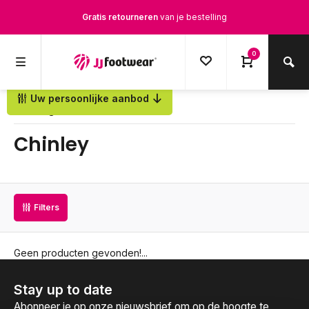
Gratis retourneren
van je bestelling
Gratis verzending
vanaf € 100,-
0
1500+ modellen op voorraad
Uw persoonlijke aanbod
Terug
Op werkdagen voor 12.00u besteld,
dezelfde dag
verstuurd
Chinley
Filters
Geen producten gevonden!...
Stay up to date
Abonneer je op onze nieuwsbrief om op de hoogte te