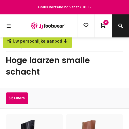
Gratis verzending
vanaf € 100,-
1500+ modellen op voorraad
0
Op werkdagen voor 12.00u besteld,
dezelfde dag
verstuurd
Uw persoonlijke aanbod
Terug
Hoge laarzen smalle
schacht
Filters