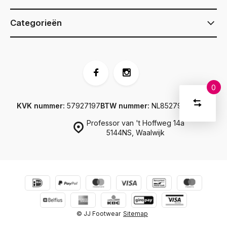
Categorieën
0
Vergelijk
Start
KVK nummer:
57927197
BTW nummer:
NL852795592B01
product
U
Professor van 't Hoffweg 14a
Verwijder
heeft
alle
5144NS, Waalwijk
producten
vergelijki
geen
artikelen
in uw
winkelwage
© JJ Footwear
Sitemap