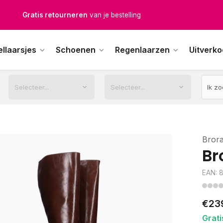
Gratis verzending
vanaf € 100,-
1500+ modellen op voorraad
ellaarsjes
Schoenen
Regenlaarzen
Uitverk
erkdagen voor 12.00u besteld,
dezelfde dag
verstuurd
Bror
Br
EAN: 
€23
Grati