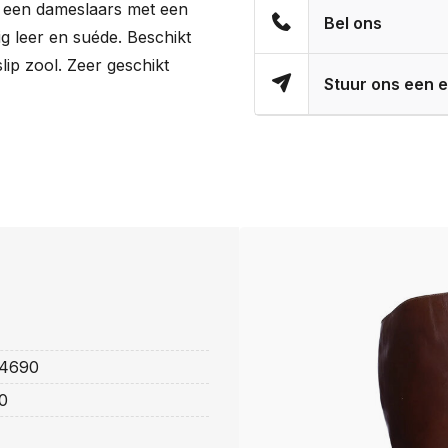
s een dameslaars met een
Bel ons
 leer en suéde. Beschikt
slip zool. Zeer geschikt
Stuur ons een e
4690
0