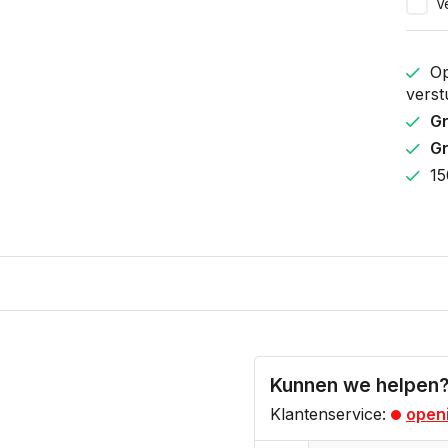
Ve
Op
verst
Gr
Gr
15
Kunnen we helpen
Klantenservice:
openi