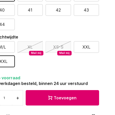
40
41
42
43
44
chtwijdte
M/L
XL
XS-S
XXL
Mail mij
Mail mij
XXL
 voorraad
erkdagen besteld, binnen 24 uur verstuurd
+
Toevoegen