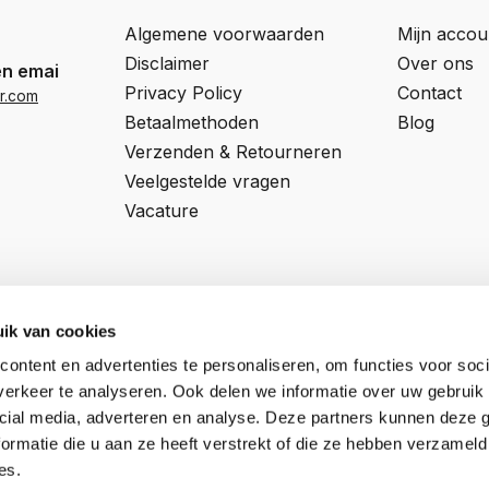
Algemene voorwaarden
Mijn accou
Disclaimer
Over ons
en email
Privacy Policy
Contact
r.com
Betaalmethoden
Blog
Verzenden & Retourneren
Veelgestelde vragen
Vacature
ik van cookies
ontent en advertenties te personaliseren, om functies voor soci
Professor van 't Hoffweg 14a
KVK nummer:
57927197
erkeer te analyseren. Ook delen we informatie over uw gebruik 
5144NS, Waalwijk
BTW nummer:
NL852795592B01
cial media, adverteren en analyse. Deze partners kunnen deze
ormatie die u aan ze heeft verstrekt of die ze hebben verzameld
es.