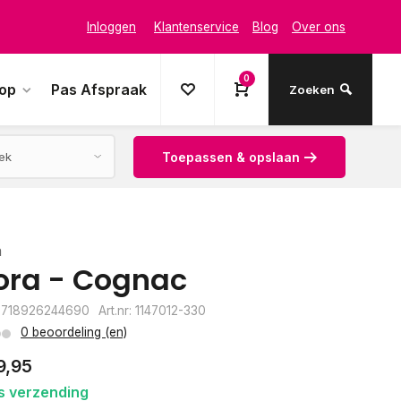
Inloggen
Klantenservice
Blog
Over ons
0
oop
Pas Afspraak
Zoeken
Toepassen & opslaan
a
ora - Cognac
8718926244690
Art.nr: 1147012-330
0 beoordeling (en)
9,95
s verzending