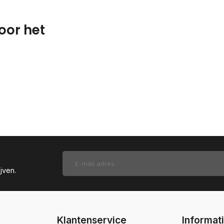
oor het
jven.
Klantenservice
Informat