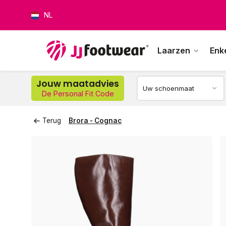
NL
Laarzen
Enk
Op w
Jouw maatadvies
De Personal Fit Code
Terug
Brora - Cognac