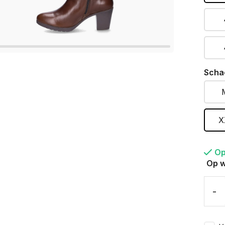
Scha
X
Op
Op w
-