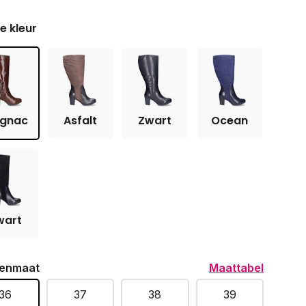
je kleur
gnac
Asfalt
Zwart
Ocean
wart
enmaat
Maattabel
36
37
38
39