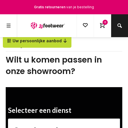
Gratis retourneren
van je bestelling
Gratis verzending
vanaf € 100,-
0
1500+ modellen op voorraad
Uw persoonlijke aanbod
Terug
Op werkdagen voor 12.00u besteld,
dezelfde dag
verstuurd
Wilt u komen passen in
onze showroom?