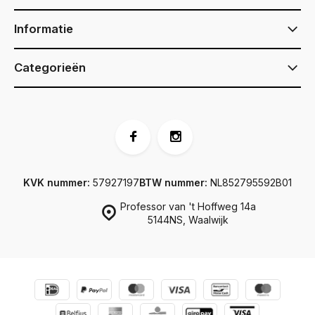
Informatie
Categorieën
KVK nummer:
57927197
BTW nummer:
NL852795592B01
Professor van 't Hoffweg 14a
5144NS, Waalwijk