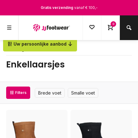
Gratis verzending
vanaf € 100,-
1500+ modellen op voorraad
0
Op werkdagen voor 12.00u besteld,
dezelfde dag
verstuurd
Uw persoonlijke aanbod
Terug
Enkellaarsjes
Brede voet
Smalle voet
Filters