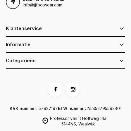
info@jjfootwear.com
Klantenservice
Informatie
Categorieën
KVK nummer:
57927197
BTW nummer:
NL852795592B01
Professor van 't Hoffweg 14a
5144NS, Waalwijk