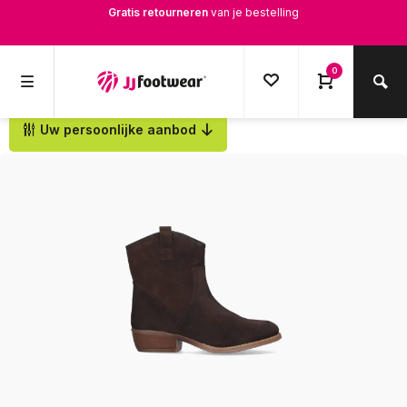
Gratis verzending
vanaf € 100,-
1500+ modellen op voorraad
0
Op werkdagen voor 12.00u besteld,
dezelfde dag
verstuurd
Uw persoonlijke aanbod
Terug