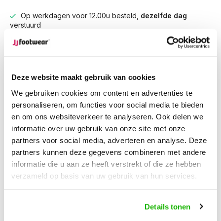
Op werkdagen voor 12.00u besteld,
dezelfde dag
verstuurd
Gratis retourneren
van je bestelling
Gratis verzending
vanaf € 100,-
1500+ modellen op voorraad
Deze website maakt gebruik van cookies
We gebruiken cookies om content en advertenties te
Beschrijving
personaliseren, om functies voor social media te bieden
Keston - Espresso
en om ons websiteverkeer te analyseren. Ook delen we
informatie over uw gebruik van onze site met onze
De Keston is een elegant enkellaarsje voor brede voeten dat
partners voor social media, adverteren en analyse. Deze
mode en comfort perfect combineert. Gemaakt van
partners kunnen deze gegevens combineren met andere
hoogwaardig suède en afgewerkt met een subtiele
informatie die u aan ze heeft verstrekt of die ze hebben
Cubaanse hak. Het uitneembare voetbed biedt extra comfort
verzameld op basis van uw gebruik van hun services.
en ondersteuning, terwijl de ruime leesten H en K zorgen
voor een optimale pasvorm. Verkrijgbaar van maat 36 t/m 44
Details tonen
en in stijlvolle kleuren zoals Espresso, Jeans, Zwart en