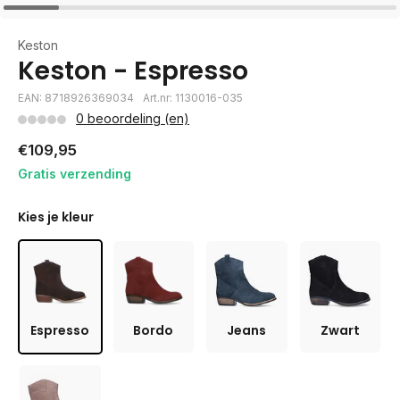
Keston
Keston - Espresso
EAN: 8718926369034
Art.nr: 1130016-035
0 beoordeling (en)
€109,95
Gratis verzending
Kies je kleur
Espresso
Bordo
Jeans
Zwart