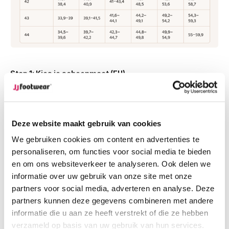
Stap 1: Kies je schoenmaat (EU)
Stap 2: Meet je kuitomvang in cm (breedste punt van je
kuit)
Stap 3: Vind je kuitwijdte (XS/S t/m XXXL)
Deze website maakt gebruik van cookies
Voorbeeld:
Heb je maat 39 en een kuitomvang van 45 cm?
We gebruiken cookies om content en advertenties te
Dan past kuitwijdte
XL
het best bij jou.
personaliseren, om functies voor social media te bieden
en om ons websiteverkeer te analyseren. Ook delen we
informatie over uw gebruik van onze site met onze
Vul je
Personal Fit Code
na het meten in op onze site en
partners voor social media, adverteren en analyse. Deze
shop de laarzen die bij je passen!
partners kunnen deze gegevens combineren met andere
informatie die u aan ze heeft verstrekt of die ze hebben
verzameld op basis van uw gebruik van hun services.