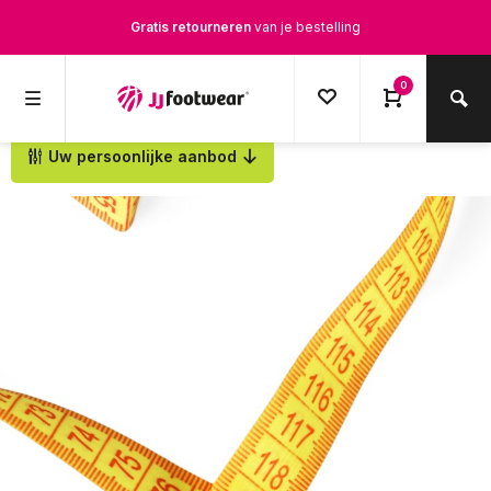
Gratis verzending
vanaf € 100,-
1500+ modellen op voorraad
0
Op werkdagen voor 12.00u besteld,
dezelfde dag
verstuurd
Uw persoonlijke aanbod
Terug