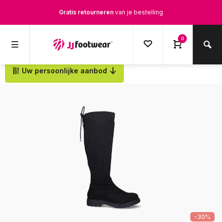
Gratis retourneren
van je bestelling
Gratis verzending
vanaf € 100,-
0
1500+ modellen op voorraad
Uw persoonlijke aanbod
Terug
Op werkdagen voor 12.00u besteld,
dezelfde dag
verstuurd
-30%