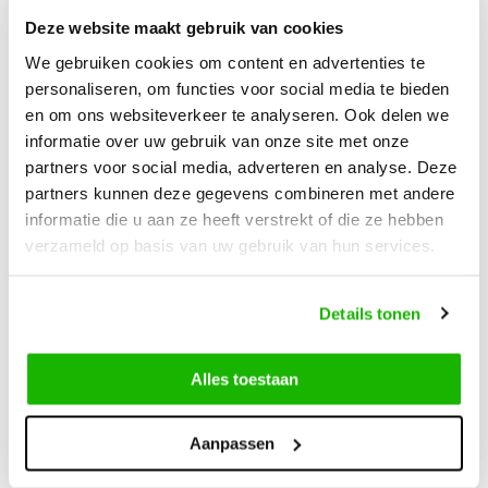
Deze website maakt gebruik van cookies
Beschrijving
Kelslo - Zwart
We gebruiken cookies om content en advertenties te
personaliseren, om functies voor social media te bieden
en om ons websiteverkeer te analyseren. Ook delen we
Kelslo is een elegante, zwartleren hoge laars met een brede
informatie over uw gebruik van onze site met onze
schacht. Beschikt over een lage hak en koord aan de
partners voor social media, adverteren en analyse. Deze
achterzijde om schacht te verstellen. Uitgerust met een
partners kunnen deze gegevens combineren met andere
ritssluiting aan de zijkant, rubberen antislipzool en
informatie die u aan ze heeft verstrekt of die ze hebben
verwisselbaar voetbed.
verzameld op basis van uw gebruik van hun services.
Details tonen
Kunnen we helpen?
Alles toestaan
Klantenservice:
openingstijden
Aanpassen
0416-272223