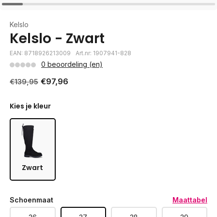
Kelslo
Kelslo - Zwart
EAN: 8718926213009
Art.nr: 1907941-828
0 beoordeling (en)
€97,96
€139,95
Kies je kleur
Zwart
Schoenmaat
Maattabel