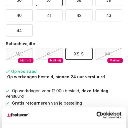
36
37
38
39
40
41
42
43
44
Schachtwijdte
M/L
XL
XS-S
XXL
Mail mij
Mail mij
Mail mij
Op voorraad
Op werkdagen besteld, binnen 24 uur verstuurd
Op werkdagen voor 12.00u besteld,
dezelfde dag
verstuurd
Gratis retourneren
van je bestelling
Gratis verzending
vanaf € 100,-
1500+ modellen op voorraad