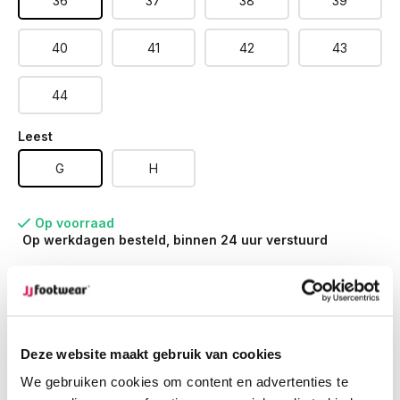
36
37
38
39
40
41
42
43
44
Leest
G
H
Op voorraad
Op werkdagen besteld, binnen 24 uur verstuurd
Op werkdagen voor 12.00u besteld,
dezelfde dag
verstuurd
Gratis retourneren
van je bestelling
Gratis verzending
vanaf € 100,-
Deze website maakt gebruik van cookies
1500+ modellen op voorraad
We gebruiken cookies om content en advertenties te