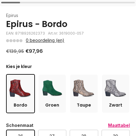
Epirus
Epirus - Bordo
EAN: 8718926262373
Art.nr: 3619000-057
0 beoordeling (en)
€97,96
€139,95
Kies je kleur
Bordo
Groen
Taupe
Zwart
Schoenmaat
Maattabel