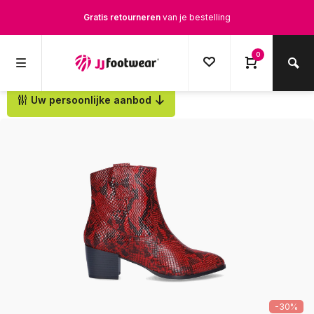
Gratis retourneren
van je bestelling
Gratis verzending
vanaf € 100,-
0
1500+ modellen op voorraad
Uw persoonlijke aanbod
Terug
Op werkdagen voor 12.00u besteld,
dezelfde dag
verstuurd
-30%