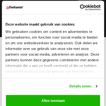
Stay up to date
Subscribe to our newsletter to stay updated.
Deze website maakt gebruik van cookies
Subscribe
We gebruiken cookies om content en advertenties te
personaliseren, om functies voor social media te bieden
en om ons websiteverkeer te analyseren. Ook delen we
informatie over uw gebruik van onze site met onze
Can we help?
partners voor social media, adverteren en analyse. Deze
Customer service:
partners kunnen deze gegevens combineren met andere
Call us
informatie die u aan ze heeft verstrekt of die ze hebben
0416-272223
verzameld op basis van uw gebruik van hun services.
Send us an email
info@jjfootwear.com
Details tonen
Alles toestaan
Customer service