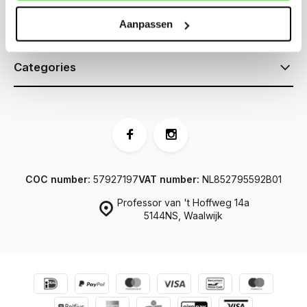
Aanpassen
Information
Categories
COC number:
57927197
VAT number:
NL852795592B01
Professor van 't Hoffweg 14a
5144NS, Waalwijk