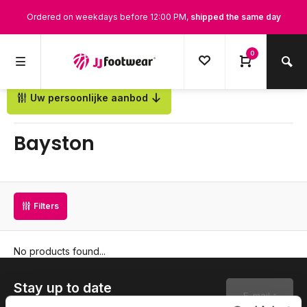
Ordered on weekdays before 12:00 PM,
shipped the same day
0
Uw persoonlijke aanbod
Back
Bayston
Filters
No products found...
Stay up to date
Subscribe to our newsletter to stay updated.