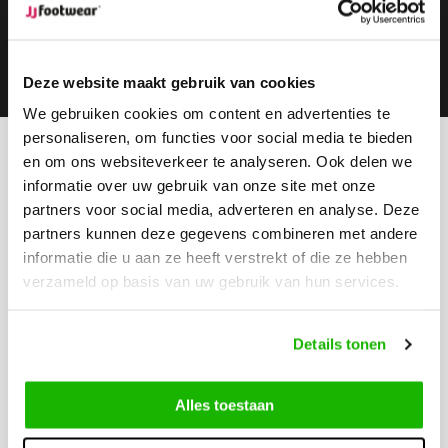
Subscribe
Deze website maakt gebruik van cookies
We gebruiken cookies om content en advertenties te
personaliseren, om functies voor social media te bieden
en om ons websiteverkeer te analyseren. Ook delen we
Can we help?
informatie over uw gebruik van onze site met onze
Customer service:
visiting hours
partners voor social media, adverteren en analyse. Deze
Call us
partners kunnen deze gegevens combineren met andere
0416-272223
informatie die u aan ze heeft verstrekt of die ze hebben
verzameld op basis van uw gebruik van hun services.
Send us an email
info@jjfootwear.com
Details tonen
Customer service
Alles toestaan