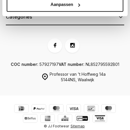
Information
Aanpassen
Categories
COC number:
57927197
VAT number:
NL852795592B01
Professor van 't Hoffweg 14a
5144NS, Waalwijk
© JJ Footwear
Sitemap