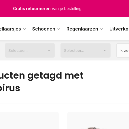
Gratis retourneren
van je bestelling
Gratis verzending
vanaf € 100,-
ellaarsjes
Schoenen
Regenlaarzen
Uitverk
1500+ modellen op voorraad
erkdagen voor 12.00u besteld,
dezelfde dag
verstuurd
ucten getagd met
pirus