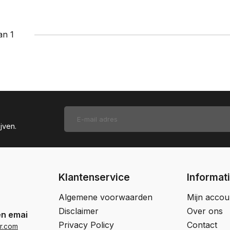
an 1
jven.
Klantenservice
Informat
Algemene voorwaarden
Mijn accou
Disclaimer
Over ons
en email
Privacy Policy
Contact
r.com