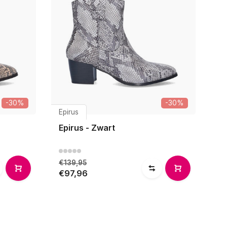
-30%
-30%
Epirus
Epirus - Zwart
€139,95
€97,96