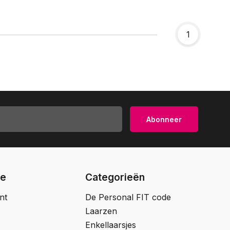
1
Abonneer
ie
Categorieën
nt
De Personal FIT code
Laarzen
Enkellaarsjes