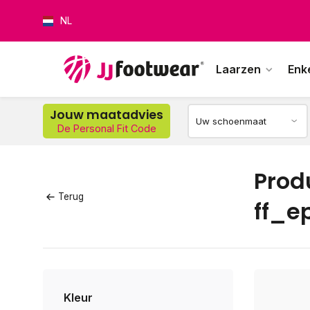
NL
Laarzen
Enk
Jouw maatadvies
De Personal Fit Code
Op w
Prod
Terug
ff_e
Kleur