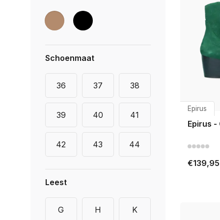
Schoenmaat
36
37
38
Epirus
39
40
41
Epirus -
42
43
44
€139,95
Leest
G
H
K