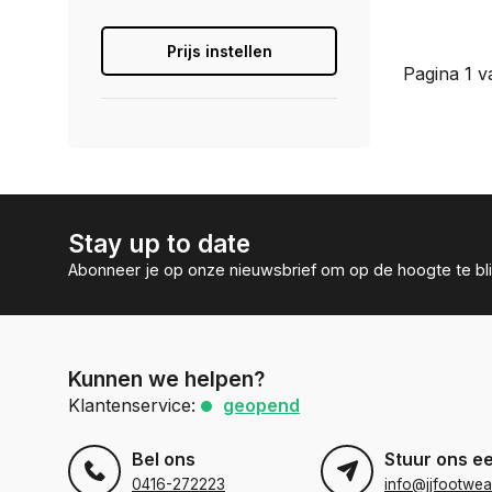
Prijs instellen
Pagina 1 v
Stay up to date
Abonneer je op onze nieuwsbrief om op de hoogte te bli
Kunnen we helpen?
Klantenservice:
geopend
Bel ons
Stuur ons e
0416-272223
info@jjfootwea