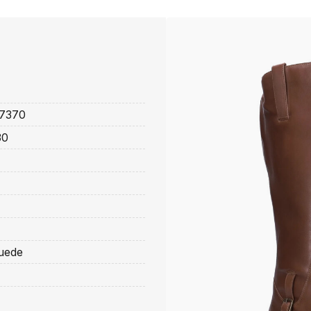
7370
30
suede