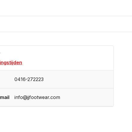
?
ngstijden
0416-272223
mail
info@jjfootwear.com