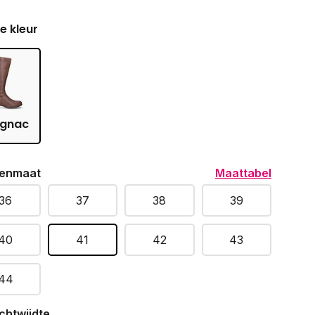
je kleur
gnac
enmaat
Maattabel
36
37
38
39
40
41
42
43
44
chtwijdte