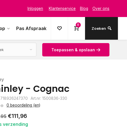
Inloggen
Klantenservice
Blog
Over ons
0
oop
Pas Afspraak
Zoeken
Toepassen & opslaan
ey
inley - Cognac
8718926247370
Art.nr: 1500836-330
0 beoordeling (en)
€111,96
,95
s verzending