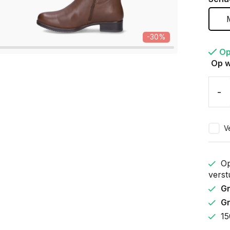
-30%
Op
Op w
-
Ve
Op
verst
Gr
Gr
15