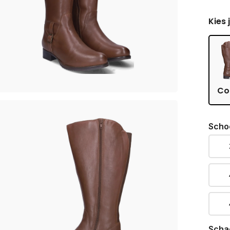
Kies 
Co
Scho
Scha