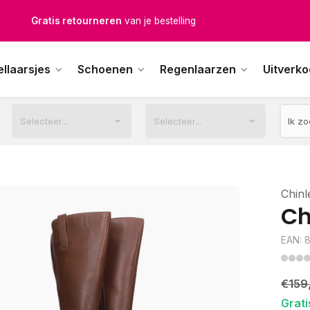
Gratis verzending
vanaf € 100,-
1500+ modellen op voorraad
ellaarsjes
Schoenen
Regenlaarzen
Uitverk
erkdagen voor 12.00u besteld,
dezelfde dag
verstuurd
Chinl
Ch
EAN: 
€159
Grati