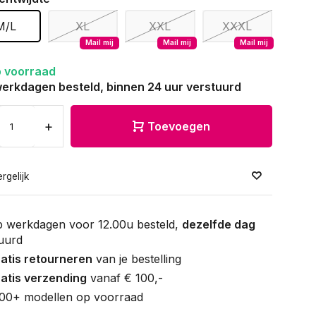
M/L
XL
XXL
XXXL
Mail mij
Mail mij
Mail mij
 voorraad
erkdagen besteld, binnen 24 uur verstuurd
+
Toevoegen
rgelijk
 werkdagen voor 12.00u besteld,
dezelfde dag
uurd
atis retourneren
van je bestelling
atis verzending
vanaf € 100,-
00+ modellen op voorraad