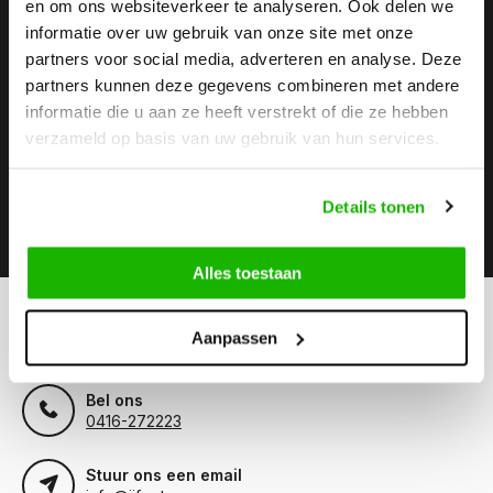
en om ons websiteverkeer te analyseren. Ook delen we
informatie over uw gebruik van onze site met onze
Stay up to date
partners voor social media, adverteren en analyse. Deze
Abonneer je op onze nieuwsbrief om op de hoogte te
partners kunnen deze gegevens combineren met andere
blijven.
informatie die u aan ze heeft verstrekt of die ze hebben
verzameld op basis van uw gebruik van hun services.
Details tonen
Abonneer
Alles toestaan
Kunnen we helpen?
Aanpassen
Klantenservice:
openingstijden
Bel ons
0416-272223
Stuur ons een email