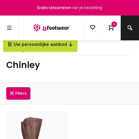
Gratis retourneren
van je bestelling
Gratis verzending
vanaf € 100,-
0
1500+ modellen op voorraad
Uw persoonlijke aanbod
Terug
Op werkdagen voor 12.00u besteld,
dezelfde dag
verstuurd
Chinley
Filters