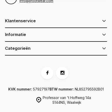
info@jjfootwear.com
Klantenservice
Informatie
Categorieën
KVK nummer:
57927197
BTW nummer:
NL852795592B01
Professor van 't Hoffweg 14a
5144NS, Waalwijk