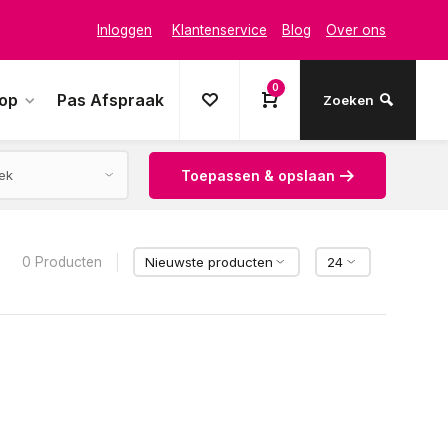
Inloggen
Klantenservice
Blog
Over ons
0
oop
Pas Afspraak
Zoeken
Toepassen & opslaan
0 Producten