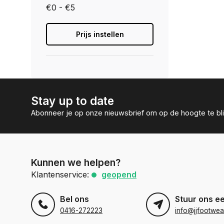
€0 - €5
Prijs instellen
Stay up to date
Abonneer je op onze nieuwsbrief om op de hoogte te bli
Kunnen we helpen?
Klantenservice:
geopend
Bel ons
Stuur ons e
0416-272223
info@jjfootwea