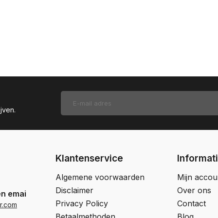
jven.
Klantenservice
Informat
Algemene voorwaarden
Mijn accou
Disclaimer
Over ons
en email
Privacy Policy
Contact
r.com
Betaalmethoden
Blog