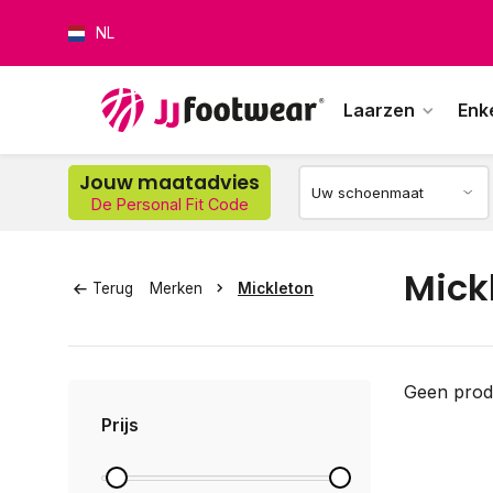
NL
Laarzen
Enk
Jouw maatadvies
De Personal Fit Code
Op w
Mick
Terug
Merken
Mickleton
Geen prod
Prijs