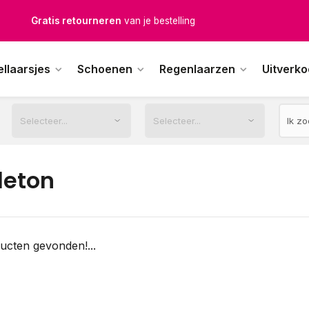
Gratis retourneren
van je bestelling
Gratis verzending
vanaf € 100,-
ellaarsjes
Schoenen
Regenlaarzen
Uitverk
1500+ modellen op voorraad
erkdagen voor 12.00u besteld,
dezelfde dag
verstuurd
leton
ucten gevonden!...