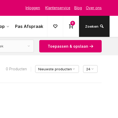
Inloggen
Klantenservice
Blog
Over ons
0
oop
Pas Afspraak
Zoeken
Toepassen & opslaan
0 Producten