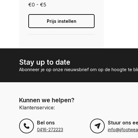
€0 - €5
Prijs instellen
Stay up to date
Abonneer je op onze nieuwsbrief om op de hoogte te bli
Kunnen we helpen?
Klantenservice:
Bel ons
Stuur ons e
0416-272223
info@jjfootwea