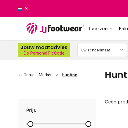
NL
Laarzen
Enk
Jouw maatadvies
De Personal Fit Code
Op w
Hunt
Terug
Merken
Hunting
Geen prod
Prijs