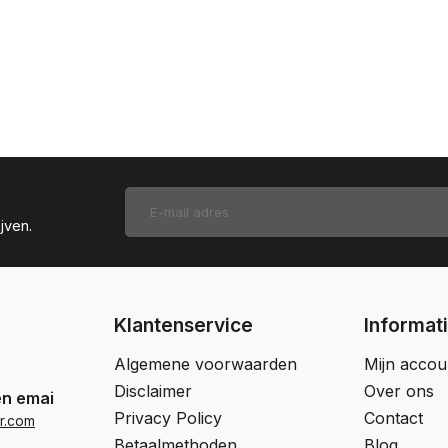
jven.
Klantenservice
Informat
Algemene voorwaarden
Mijn accou
Disclaimer
Over ons
en email
Privacy Policy
Contact
r.com
Betaalmethoden
Blog