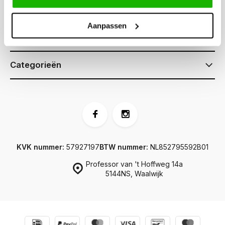
Klantenservice
Aanpassen
Informatie
Categorieën
KVK nummer:
57927197
BTW nummer:
NL852795592B01
Professor van 't Hoffweg 14a
5144NS, Waalwijk