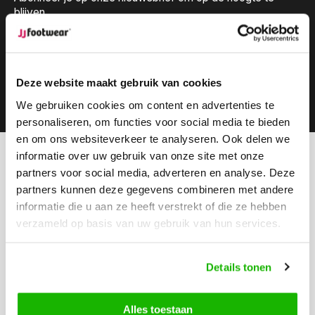
blijven.
Deze website maakt gebruik van cookies
Abonneer
We gebruiken cookies om content en advertenties te
personaliseren, om functies voor social media te bieden
en om ons websiteverkeer te analyseren. Ook delen we
informatie over uw gebruik van onze site met onze
Kunnen we helpen?
partners voor social media, adverteren en analyse. Deze
Klantenservice:
partners kunnen deze gegevens combineren met andere
informatie die u aan ze heeft verstrekt of die ze hebben
Bel ons
verzameld op basis van uw gebruik van hun services.
0416-272223
Stuur ons een email
Details tonen
info@jjfootwear.com
Alles toestaan