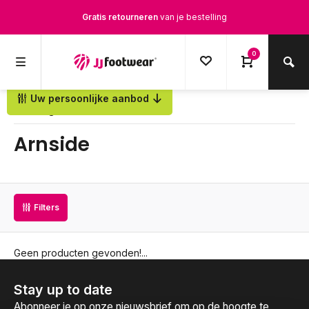
Gratis retourneren
van je bestelling
Gratis verzending
vanaf € 100,-
0
1500+ modellen op voorraad
Uw persoonlijke aanbod
Terug
Op werkdagen voor 12.00u besteld,
dezelfde dag
verstuurd
Arnside
Filters
Geen producten gevonden!...
Stay up to date
Abonneer je op onze nieuwsbrief om op de hoogte te