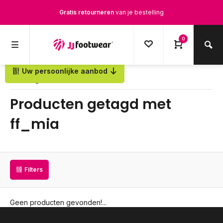
Gratis retourneren
van je bestelling
Gratis verzending
vanaf € 100,-
0
1500+ modellen op voorraad
Uw persoonlijke aanbod
Terug
Op werkdagen voor 12.00u besteld,
dezelfde dag
verstuurd
Producten getagd met
ff_mia
Filters
Geen producten gevonden!...