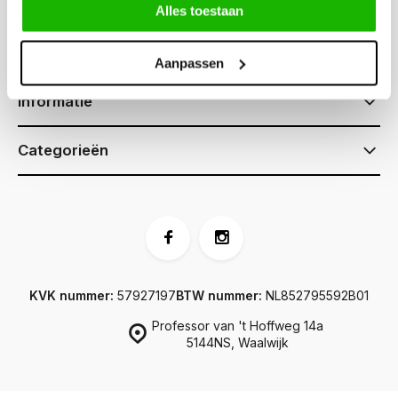
Alles toestaan
Klantenservice
Aanpassen
Informatie
Categorieën
KVK nummer:
57927197
BTW nummer:
NL852795592B01
Professor van 't Hoffweg 14a
5144NS, Waalwijk