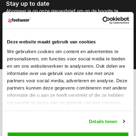
Stay up to date
Abonneer je op onze nieuwsbrief om op de hoogte te
blijven.
Deze website maakt gebruik van cookies
We gebruiken cookies om content en advertenties te
Abonneer
personaliseren, om functies voor social media te bieden
en om ons websiteverkeer te analyseren. Ook delen we
informatie over uw gebruik van onze site met onze
partners voor social media, adverteren en analyse. Deze
Kunnen we helpen?
partners kunnen deze gegevens combineren met andere
Klantenservice:
informatie die u aan ze heeft verstrekt of die ze hebben
verzameld op basis van uw gebruik van hun services.
Bel ons
0416-272223
Details tonen
Stuur ons een email
info@jjfootwear.com