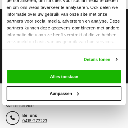
personaliseren, om functies voor social media te bieden
en om ons websiteverkeer te analyseren. Ook delen we
informatie over uw gebruik van onze site met onze
Stay up to date
partners voor social media, adverteren en analyse. Deze
partners kunnen deze gegevens combineren met andere
Abonneer je op onze nieuwsbrief om op de hoogte te
blijven.
informatie die u aan ze heeft verstrekt of die ze hebben
verzameld op basis van uw gebruik van hun services.
Details tonen
Abonneer
Alles toestaan
Aanpassen
Kunnen we helpen?
Klantenservice:
Bel ons
0416-272223