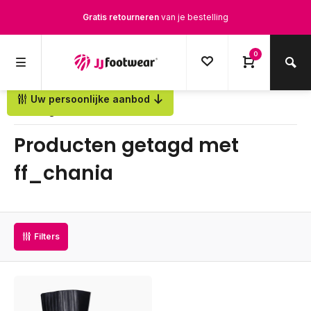
Gratis retourneren
van je bestelling
Gratis verzending
vanaf € 100,-
0
1500+ modellen op voorraad
Uw persoonlijke aanbod
Terug
Op werkdagen voor 12.00u besteld,
dezelfde dag
verstuurd
Producten getagd met
ff_chania
Filters