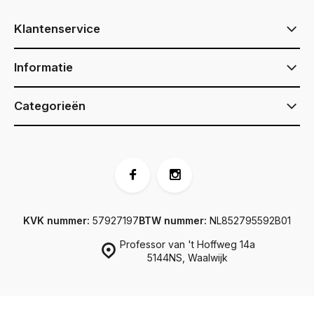
Klantenservice
Informatie
Categorieën
KVK nummer:
57927197
BTW nummer:
NL852795592B01
Professor van 't Hoffweg 14a
5144NS, Waalwijk