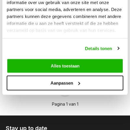
informatie over uw gebruik van onze site met onze
partners voor social media, adverteren en analyse. Deze
partners kunnen deze gegevens combineren met andere
Camberley
Camberley
informatie die u aan ze heeft verstrekt of die ze hebben
Camberley - Beige
Camberley - Zand
verzameld op basis van uw gebruik van hun services.
Details tonen
€199,95
€209,95
Vergelijk
Vergelijk
Alles toestaan
Aanpassen
1
Pagina 1 van 1
Stay up to date