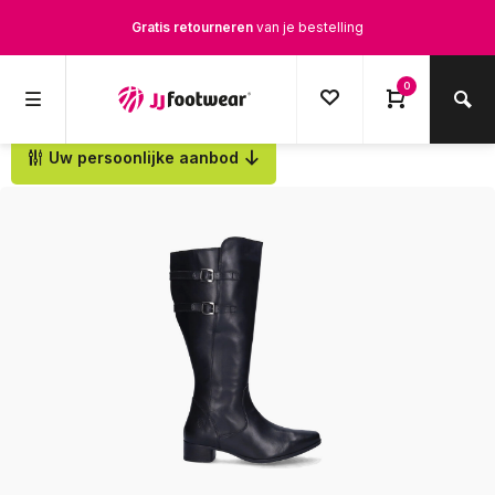
Gratis retourneren
van je bestelling
Gratis verzending
vanaf € 100,-
0
1500+ modellen op voorraad
Uw persoonlijke aanbod
Terug
Op werkdagen voor 12.00u besteld,
dezelfde dag
verstuurd