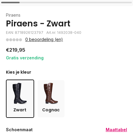
Piraens
Piraens - Zwart
EAN: 8718926123797
Art.nr: 1492038-040
0 beoordeling (en)
€219,95
Gratis verzending
Kies je kleur
Zwart
Cognac
Schoenmaat
Maattabel