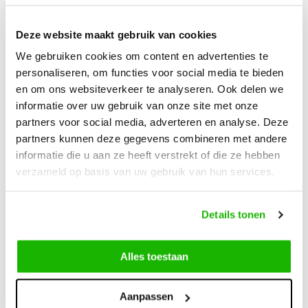
Deze website maakt gebruik van cookies
Beschrijving
Piraens - Zwart
We gebruiken cookies om content en advertenties te
personaliseren, om functies voor social media te bieden
en om ons websiteverkeer te analyseren. Ook delen we
Piraens is een zwarte laars van hoogwaardig leer met een
informatie over uw gebruik van onze site met onze
extra brede schacht. Deze laars is uitgerust met verstelbare
partners voor social media, adverteren en analyse. Deze
gespen aan de zijkant. Deze hebben zowel een decoratieve
partners kunnen deze gegevens combineren met andere
functie als een praktische: je kunt de pasvorm ermee
informatie die u aan ze heeft verstrekt of die ze hebben
verfijnen. Dit model heeft een lage hak, een ritssluiting en is
verzameld op basis van uw gebruik van hun services.
geschikt voor steunzolen.
Details tonen
Alles toestaan
Kunnen we helpen?
Klantenservice:
openingstijden
Aanpassen