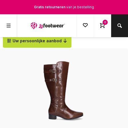
Gratis retourneren
van je bestelling
Gratis verzending
vanaf € 100,-
0
1500+ modellen op voorraad
Uw persoonlijke aanbod
Terug
Op werkdagen voor 12.00u besteld,
dezelfde dag
verstuurd