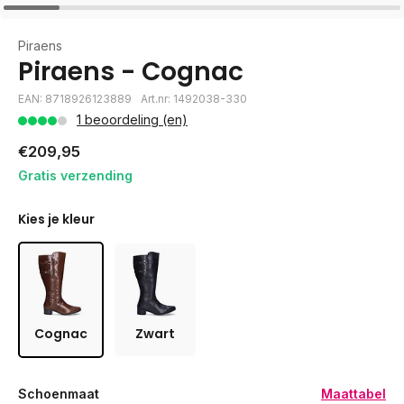
Piraens
Piraens - Cognac
EAN: 8718926123889
Art.nr: 1492038-330
1 beoordeling (en)
€209,95
Gratis verzending
Kies je kleur
Cognac
Zwart
Schoenmaat
Maattabel