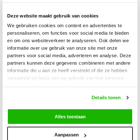
Deze website maakt gebruik van cookies
Beschrijving
Piraens - Cognac
We gebruiken cookies om content en advertenties te
personaliseren, om functies voor social media te bieden
en om ons websiteverkeer te analyseren. Ook delen we
Piraens is een cognackleurige laars van hoogwaardig leer
informatie over uw gebruik van onze site met onze
met een extra brede schacht. Deze laars is uitgerust met
partners voor social media, adverteren en analyse. Deze
verstelbare gespen aan de zijkant. Deze hebben zowel een
partners kunnen deze gegevens combineren met andere
decoratieve functie als een praktische: je kunt de pasvorm
informatie die u aan ze heeft verstrekt of die ze hebben
ermee verfijnen. Dit model heeft een lage hak, een ritssluiting
verzameld op basis van uw gebruik van hun services.
en is geschikt voor steunzolen.
Details tonen
Alles toestaan
Kunnen we helpen?
Klantenservice:
openingstijden
Aanpassen