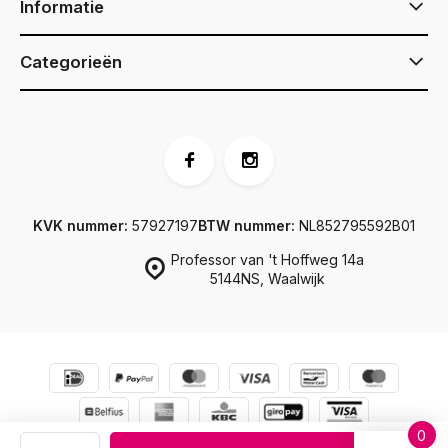
Informatie
Categorieën
KVK nummer:
57927197
BTW nummer:
NL852795592B01
Professor van 't Hoffweg 14a
5144NS, Waalwijk
0
© JJ Footwear
Sitemap