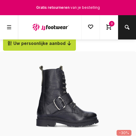
Gratis retourneren
van je bestelling
Gratis verzending
vanaf € 100,-
0
1500+ modellen op voorraad
Uw persoonlijke aanbod
Terug
Op werkdagen voor 12.00u besteld,
dezelfde dag
verstuurd
-30%