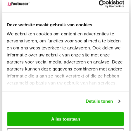
Gratis verzending
vanaf € 100,-
1500+ modellen op voorraad
Deze website maakt gebruik van cookies
Beschrijving
We gebruiken cookies om content en advertenties te
Pickering - Zwart
personaliseren, om functies voor social media te bieden
en om ons websiteverkeer te analyseren. Ook delen we
Pickering is een stoere enkellaarsje voor brede voeten,
informatie over uw gebruik van onze site met onze
gemaakt van hoogwaardig zwart leer. Deze enkellaars is
partners voor social media, adverteren en analyse. Deze
voorzien van een leren band met metalen gesp en een
partners kunnen deze gegevens combineren met andere
stevige blokhak. De vetersluiting aan de voorzijde, zorgen
informatie die u aan ze heeft verstrekt of die ze hebben
verzameld op basis van uw gebruik van hun services.
voor decoratie en een prettige pasvorm. Daarnaast geeft de
stevige rubberen zool jou de grip die je nodig hebt. Dit
model is geschikt voor steunzolen.
Details tonen
Alles toestaan