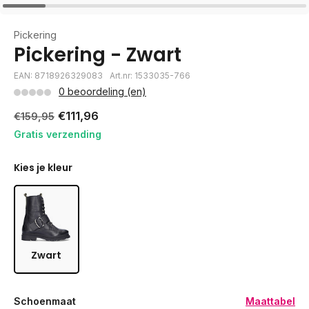
Pickering
Pickering - Zwart
EAN: 8718926329083
Art.nr: 1533035-766
0 beoordeling (en)
€111,96
€159,95
Gratis verzending
Kies je kleur
Zwart
Schoenmaat
Maattabel