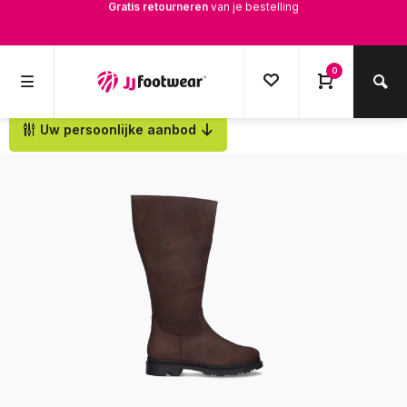
Gratis verzending
vanaf € 100,-
1500+ modellen op voorraad
0
Op werkdagen voor 12.00u besteld,
dezelfde dag
verstuurd
Uw persoonlijke aanbod
Terug