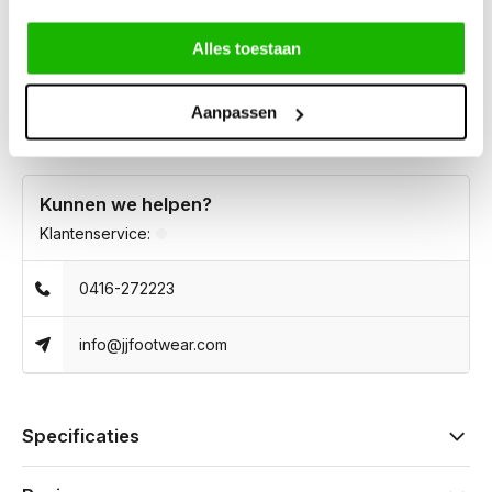
voetbed kun je gemakkelijk je eigen inlegzolen gebruiken.
Ideaal voor zowel casual als elegante outfits. Verkrijgbaar in
Alles toestaan
XL en XXL voor de perfecte pasvorm.
Aanpassen
Kunnen we helpen?
Klantenservice:
0416-272223
info@jjfootwear.com
Specificaties