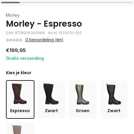
Morley
Morley - Espresso
EAN: 8718926340989
Art.nr: 1533010-052
0 beoordeling (en)
€199,95
Gratis verzending
Kies je kleur
Espresso
Zwart
Groen
Zwart