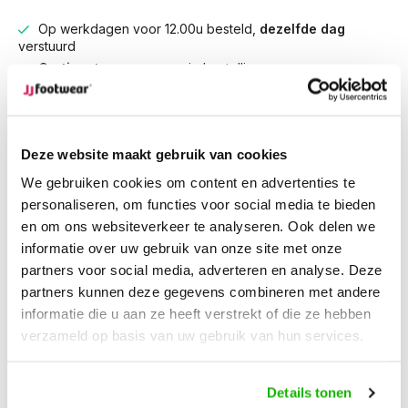
Op werkdagen voor 12.00u besteld,
dezelfde dag
verstuurd
Gratis retourneren
van je bestelling
Gratis verzending
vanaf € 100,-
1500+ modellen op voorraad
Deze website maakt gebruik van cookies
Beschrijving
We gebruiken cookies om content en advertenties te
Morley - Espresso
personaliseren, om functies voor social media te bieden
en om ons websiteverkeer te analyseren. Ook delen we
informatie over uw gebruik van onze site met onze
Morley is de perfecte combinatie van stijl en functionaliteit.
partners voor social media, adverteren en analyse. Deze
Deze hoge laars met een extra brede schacht is gemaakt
partners kunnen deze gegevens combineren met andere
van luxe espresso nubuck leer en volledig waterdicht, zodat
informatie die u aan ze heeft verstrekt of die ze hebben
je voeten droog en comfortabel blijven, ongeacht het weer.
verzameld op basis van uw gebruik van hun services.
Het stretchgedeelte aan de zijkant zorgt voor een flexibele
en aansluitende pasvorm, terwijl de comfortabele zool
langdurig draagcomfort biedt. Dankzij het uitneembare
Details tonen