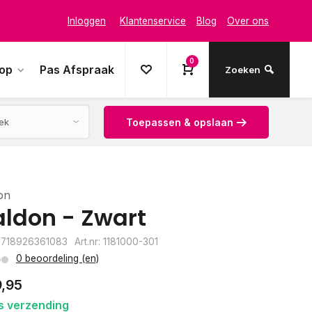
Inloggen
Klantenservice
Blog
Over ons
0
oop
Pas Afspraak
Zoeken
Toepassen & opslaan
on
ldon - Zwart
8718926361083
Art.nr: 1181000-301
0 beoordeling (en)
9,95
s verzending