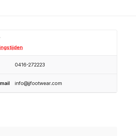
?
ngstijden
0416-272223
mail
info@jjfootwear.com