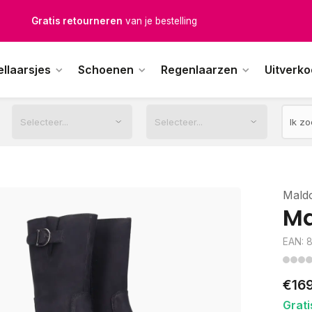
Gratis verzending
vanaf € 100,-
1500+ modellen op voorraad
ellaarsjes
Schoenen
Regenlaarzen
Uitverk
erkdagen voor 12.00u besteld,
dezelfde dag
verstuurd
Mald
Ma
EAN: 
€16
Grati