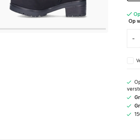
Op
Op w
-
Ve
Op
verst
Gr
Gr
15