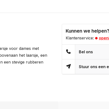
Kunnen we helpen
Klantenservice:
openi
aarsje voor dames met
Bel ons
bovenaan het laarsje, een
en een stevige rubberen
Stuur ons een e