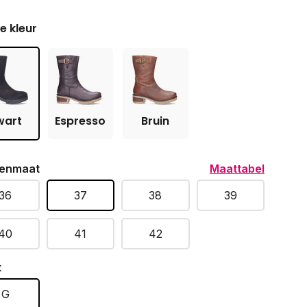
je kleur
wart
Espresso
Bruin
enmaat
Maattabel
36
37
38
39
40
41
42
t
G