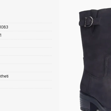
1083
1
theti