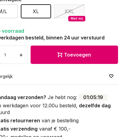
M/L
XL
XXL
Mail mij
 voorraad
erkdagen besteld, binnen 24 uur verstuurd
+
Toevoegen
rgelijk
andaag verzonden?
Je hebt nog:
01
:
05
:
19
 werkdagen voor 12.00u besteld,
dezelfde dag
uurd
atis retourneren
van je bestelling
atis verzending
vanaf € 100,-
00+ modellen op voorraad