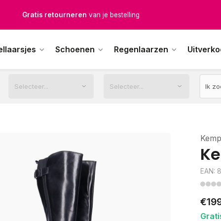
Gratis retourneren
van je bestelling
Gratis verzending
vanaf € 100,-
ellaarsjes
Schoenen
Regenlaarzen
Uitverk
1500+ modellen op voorraad
erkdagen voor 12.00u besteld,
dezelfde dag
verstuurd
Kemp
Ke
EAN: 
€19
Grati