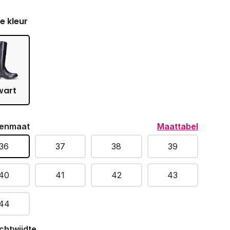
je kleur
wart
enmaat
Maattabel
36
37
38
39
40
41
42
43
44
chtwijdte