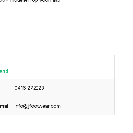
?
end
0416-272223
mail
info@jjfootwear.com