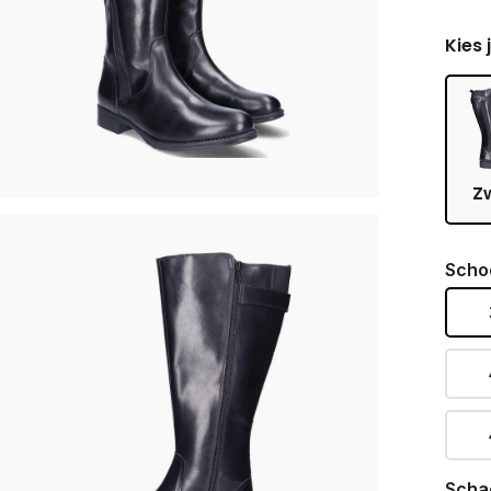
Kies 
Z
Scho
Scha