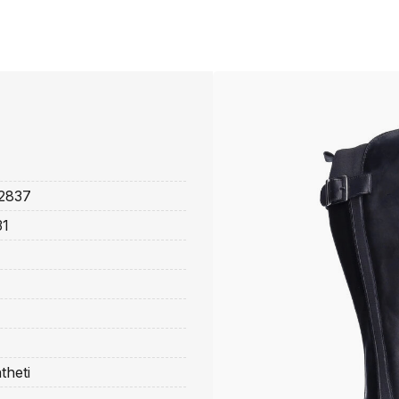
2837
31
theti