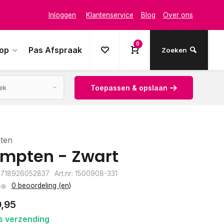
Inloggen
Klantenservice
Blog
Over ons
0
oop
Pas Afspraak
Zoeken
Toepassen & opslaan
ten
mpten - Zwart
8718926052837
Art.nr: 1500908-331
0 beoordeling (en)
9,95
s verzending