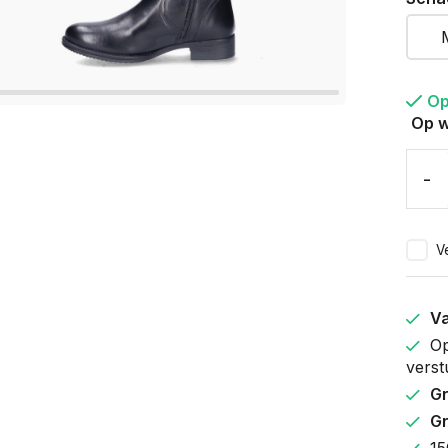
Op
Op w
-
Ve
V
Op
verst
Gr
Gr
15