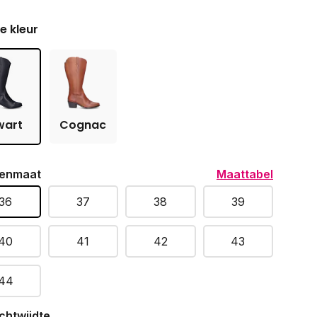
je kleur
wart
Cognac
enmaat
Maattabel
36
37
38
39
40
41
42
43
44
chtwijdte