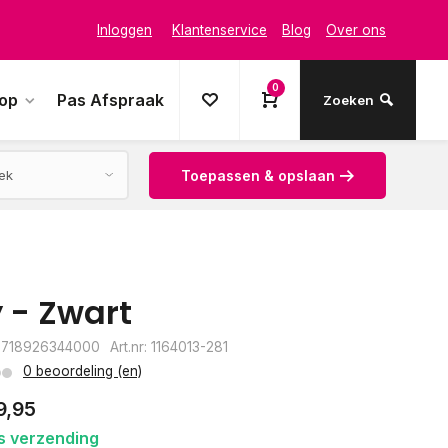
Inloggen
Klantenservice
Blog
Over ons
0
oop
Pas Afspraak
Zoeken
Toepassen & opslaan
y - Zwart
8718926344000
Art.nr: 1164013-281
0 beoordeling (en)
9,95
s verzending