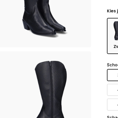
Kies 
Z
Scho
Scha