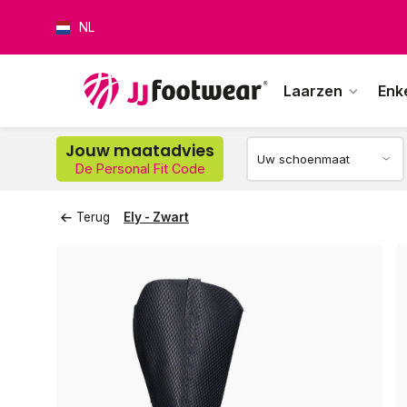
NL
Laarzen
Enk
Op w
Jouw maatadvies
De Personal Fit Code
Terug
Ely - Zwart