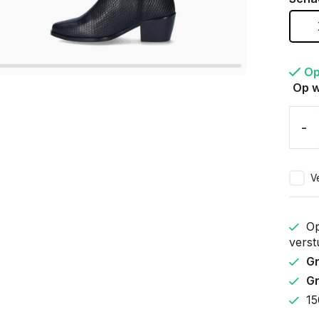
Op
Op w
-
Ve
Op
verst
Gr
Gr
15