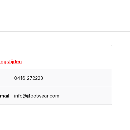
?
ngstijden
0416-272223
mail
info@jjfootwear.com