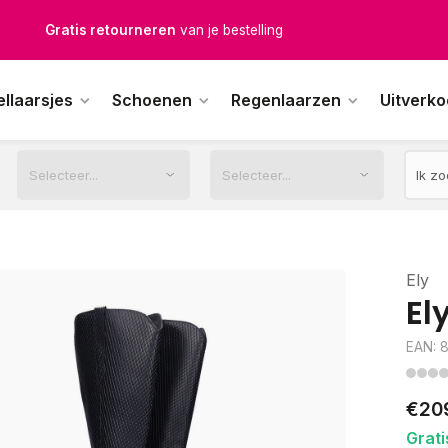
Gratis verzending
vanaf € 100,-
1500+ modellen op voorraad
ellaarsjes
Schoenen
Regenlaarzen
Uitverk
erkdagen voor 12.00u besteld,
dezelfde dag
verstuurd
Ely
El
EAN: 
€20
Grati