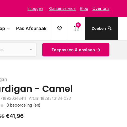
Inloggen
Klantenservice
Blog
Over ons
0
oop
Pas Afspraak
Zoeken
Toepassen & opslaan
gan
rdigan - Camel
8718926348411
Art.nr: 1828343134-023
0 beoordeling (en)
€41,96
95