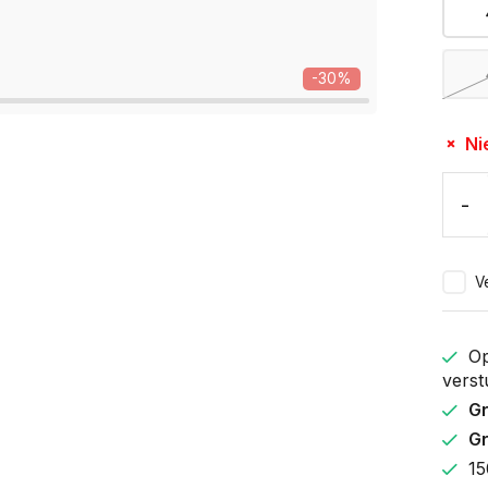
-30%
Ni
-
Ve
Op
verst
Gr
Gr
15