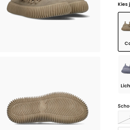
Kies 
C
Lich
Scho