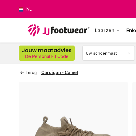
NL
Laarzen
Enk
Op w
Jouw maatadvies
De Personal Fit Code
Terug
Cardigan - Camel