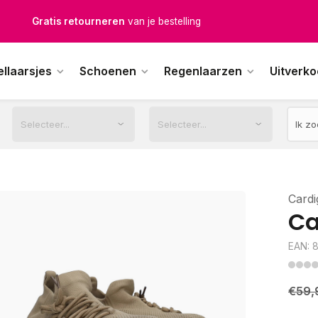
Gratis verzending
vanaf € 100,-
1500+ modellen op voorraad
ellaarsjes
Schoenen
Regenlaarzen
Uitverk
erkdagen voor 12.00u besteld,
dezelfde dag
verstuurd
Cardi
Ca
EAN: 
€59,