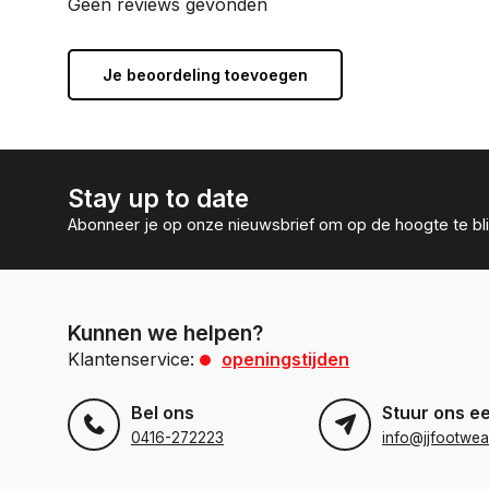
Geen reviews gevonden
Je beoordeling toevoegen
Stay up to date
Abonneer je op onze nieuwsbrief om op de hoogte te bli
Kunnen we helpen?
Klantenservice:
openingstijden
Bel ons
Stuur ons e
0416-272223
info@jjfootwea