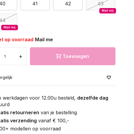
40
41
42
43
Mail mij
44
Mail mij
et op voorraad
Mail me
+
Toevoegen
rgelijk
 werkdagen voor 12.00u besteld,
dezelfde dag
uurd
atis retourneren
van je bestelling
atis verzending
vanaf € 100,-
00+ modellen op voorraad