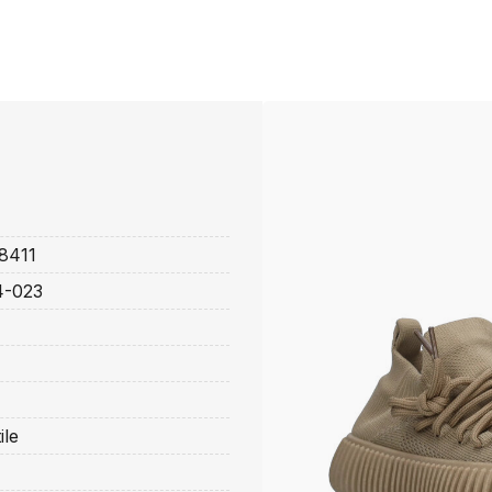
8411
4-023
ile