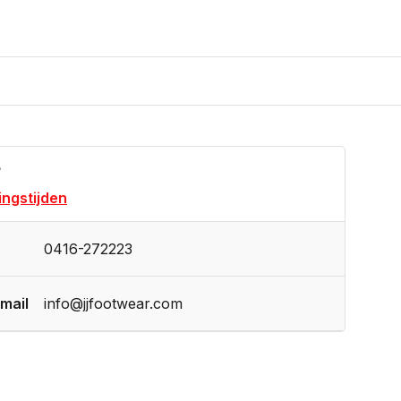
?
ngstijden
0416-272223
mail
info@jjfootwear.com