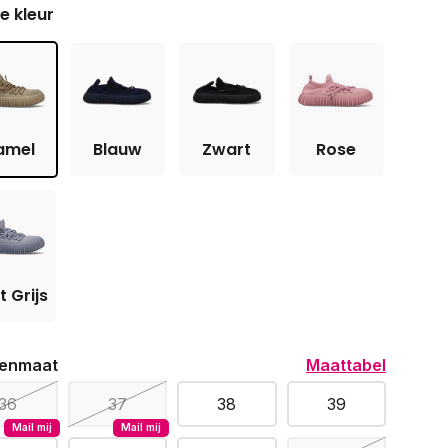
je kleur
amel
Blauw
Zwart
Rose
t Grijs
enmaat
Maattabel
36
37
38
39
Mail mij
Mail mij